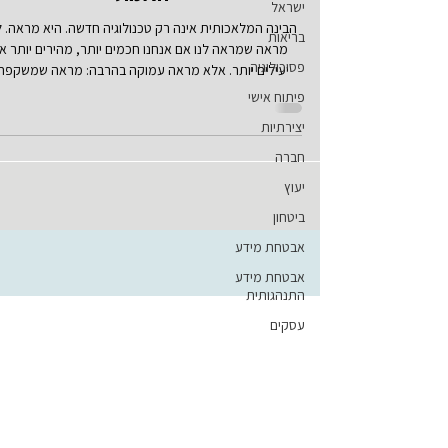
ישראל
הבינה המלאכותית אינה רק טכנולוגיה חדשה. היא מראה. 
בריאות
מראה שמראה לנו אם אנחנו חכמים יותר, מהירים יותר או
פסיכולוגיה
יעילים יותר. אלא מראה עמוקה בהרבה: מראה שמשקפת
לחברה האנושית את דמותה הפנימית. את החכמה שלה וא
פיתוח אישי
הבלבול שלה. את הרצון לדעת ואת הרצון להיראות יודעים. 
יצירתיות
השאיפה לאמת ואת הפחד ממנה. אנחנו שואלים מה הבינ
המלאכותית יודעת על העולם. אבל אולי השאלה החשובה יו
חברה
היא מה הבינה המלאכותית מגלה עלינו. הרי המודלים האל
יעוץ
לא נולדו בחלל ריק. הם למדו מן השפה שלנו, מן הספרים של
ביטחון
מן החדשות שלנו
אבטחת מידע
אבטחת מידע
התנהגותית
עסקים
מדע
משפט
SDDE
therasocial