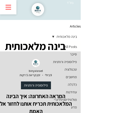
בס״ד
Articles
בינה מלאכותית
בינה מלאכותית
All Posts
סייבר
פילוסופיה ורוחניות
טכנולוגיה
binyxisrael
9 ביולי
זמן קריאה 5 דקות
מחשבים
כלכלה
פילוסופיה ורוחניות
עתידנות
המראה האחרונה: איך הבינה
מולטידיסציפלינרי
המלאכותית תכריח אותנו לחזור אל
מדע
האמת