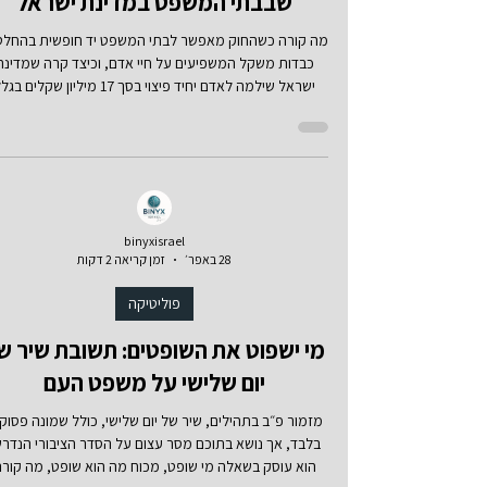
הפגם החמור שנמצא בדיני הראיות
שבבתי המשפט במדינת ישראל
מה קורה כשהחוק מאפשר לבתי המשפט יד חופשית בהחלט
כבדות משקל המשפיעים על חיי אדם, וכיצד קרה שמדינת
ישראל שילמה לאדם יחיד פיצוי בסך 17 מיליון שקלים ב
פסק דין של השופט ברק, המכהן כיום כהנשיא השנוי במחלו
ביותר, בהיסטוריית בית משפט הישראלי
binyxisrael
28 באפר׳
זמן קריאה 2 דקות
פוליטיקה
מי ישפוט את השופטים: תשובת שיר ש
יום שלישי על משפט העם
מזמור פ״ב בתהילים, שיר של יום שלישי, כולל שמונה פסוק