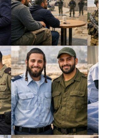
כן? כי זו לא “נימוס”. זו שפה תפקודית. שפה שנועדה לקר
דעת, לרכך, לקנות יחס, לקנות אוזן קשבת. וההלכה קורא
לזה בשם הפשוט שלה: שוחד דברים. הבסיס ההלכתי לא
מתבלבל: בשולחן ערוך חושן משפט סימן ט’ סעיף א’ כתוב
שחובת הזהירות