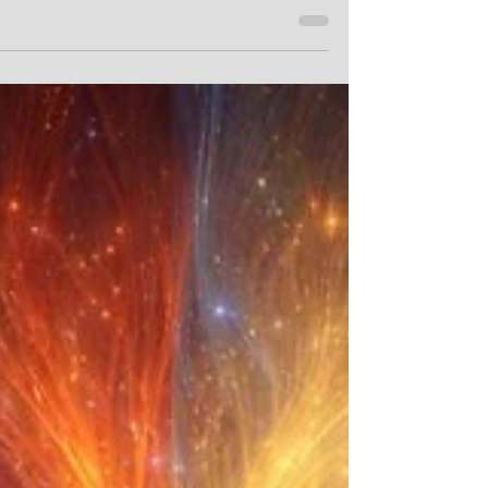
בלבד, אך נושא בתוכם מסר עצום על הסדר הציבורי הנדרש
הוא עוסק בשאלה מי שופט, מכוח מה הוא שופט, מה קור
כשהמשפט מתקלקל, ומתי הציבור עצמו נקרא להתעורר.
המזמור נפתח במילים: “אֱלֹהִים נִצָּב בַּעֲדַת אֵ ל, בְּקֶרֶב אֱלֹהִ
יִשְׁפֹּט” (פסוק א׳). כבר כאן צריך לזכור שהמילה “אלוהים”
בתנ״ך היא דו משמעותית. לעיתים היא נאמרת על הקדוש בר
הוא, ולעיתים על דיינים. כך נאמר: “וְהִגִּישׁוֹ אֲדֹנָיו אֶל הָאֱלֹהִי
(שמות כ״א, ו׳), וכן “אִ