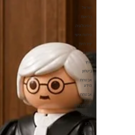
ישראל
בריאות
פסיכולוגיה
פיתוח אישי
יצירתיות
חברה
יעוץ
ביטחון
אבטחת
מידע
אבטחת
מידע
התנהגותית
עסקים
מדע
משפט