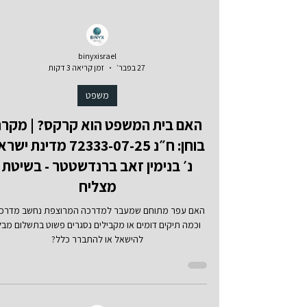
binyxisrael
27 בפבר׳
זמן קריאה 3 דקות
משפט
האם בית המשפט הוא קרקס? | מקר
בוחן: ח״נ 72333-07-25 מדינת י
נ׳ בנימין זאב ברנדשטטר - בשיטת
מצליח
האם עפר מתוחם שמעבר למדרכה המרוצפת נחשב מדרכ