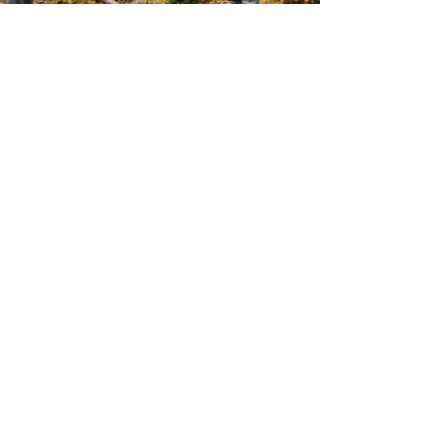
binyxisrael
25 בינו׳
זמן קריאה 10 דקות
חברה