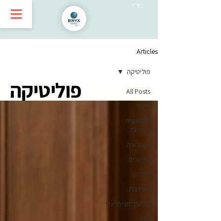
בס״ד
Articles
פוליטיקה
פוליטיקה
All Posts
סייבר
פילוסופיה
ורוחניות
טכנולוגיה
מחשבים
כלכלה
עתידנות
מולטידיסציפלינרי
מדע