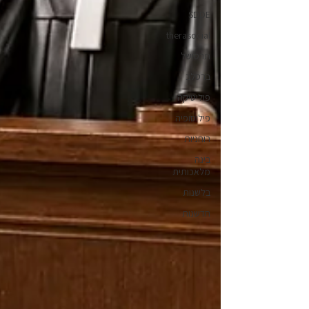
SDDE
therasocial
תרסושל
ברסלב
פוליטיקה
פילוסופיה
רוחניות
בינה
מלאכותית
בלשנות
חדשנות