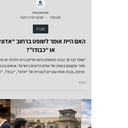
וכמה תיקים דומים או מקבילים נסגרים פשוט בתשלום מבל
להישאל או להתברר כלל?
binyxisrael
10 בפבר׳
זמן קריאה 2 דקות
חברה
האם היית אומר לשופט ברחוב “אדוני
או “כבודו”?
״שוחד דברים״ בבתי המשפט הישראליים בראי הלכתי יש מש
מוזר ומקומם בשפה של אולם הדיונים בישראל: אנשים נכנס
פנימה, ובבת אחת עוברים לעברית של “אדוני”, “כבודו”, “
יואיל…”, “אבקש את רשות…”. בחוץ—במכולת, בתחנת דל
ברחוב—אותו אדם לא מדבר כך כמעט לאף אחד. אז למה 