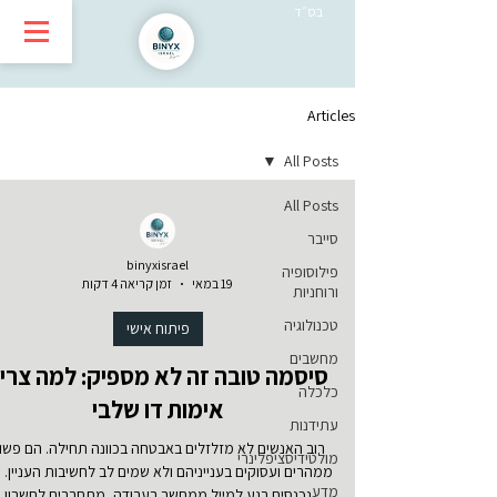
בס״ד
Articles
All Posts
All Posts
סייבר
binyxisrael
פילוסופיה
19 במאי
זמן קריאה 4 דקות
ורוחניות
טכנולוגיה
פיתוח אישי
מחשבים
סיסמה טובה זה לא מספיק: למה צרי
כלכלה
אימות דו שלבי
עתידנות
רוב האנשים לא מזלזלים באבטחה בכוונה תחילה. הם פשו
מולטידיסציפלינרי
ממהרים ועסוקים בענייניהם ולא שמים לב לחשיבות העניין. 
מדע
נכנסים רגע למייל ממחשב בעבודה, מתחברים לחשבון