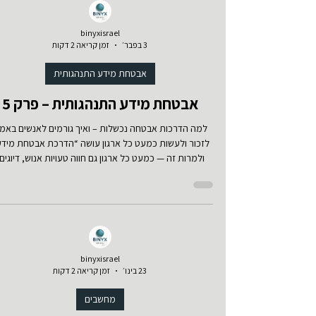
binyxisrael
3 בפבר׳
זמן קריאה 2 דקות
אבטחת מידע התנהגותית
אבטחת מידע התנהגותית – פרק 5
למה הדרכות אבטחה נכשלות – ואיך גורמים לאנשים באמ
לזכור ולעשות כמעט כל ארגון עושה “הדרכת אבטחת מידע
ולמרות זה — כמעט כל ארגון גם חווה טעויות אנוש, דיוגים
שיתופים לא נכונים, ועקיפות נהלים. אז מה לא עובד? הבעי
היא לא שהעובדים לא רוצים. הבעיה היא שהרבה הדרכות
נראות כמו שיעור תאוריה… בעולם שבו ההתנהגות נקבע
בשטח. 1) כי ההדרכה מדברת על “מה נכון”, לא על “מה ק
באמת” הדרכה טיפוסית אומרת: אל תלחצו על קישורים א
תשתפו סיסמאות תוודאו שולח אל תפתחו קבצים חשודים א
binyxisrael
עובד אמיתי חוש
23 בינו׳
זמן קריאה 2 דקות