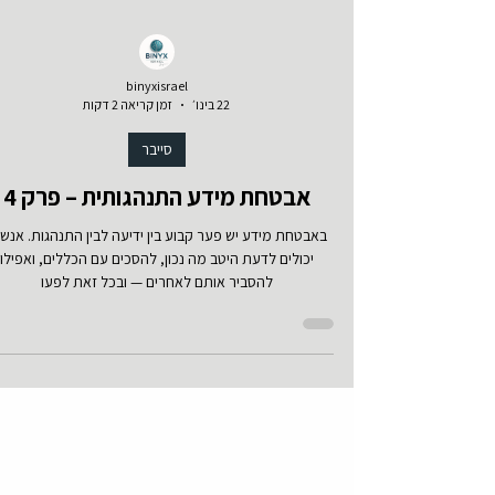
binyxisrael
22 בינו׳
זמן קריאה 2 דקות
סייבר
אבטחת מידע התנהגותית – פרק 4
באבטחת מידע יש פער קבוע בין ידיעה ל