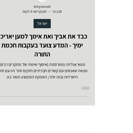
binyxisrael
19 בינו׳
זמן קריאה 3 דקות
ישראל
כבד את אביך ואת אימך למען יאריכו
ימיך - המדע צועד בעקבות חכמת
התורה
מטא־אנליזה מפורסמת (איסוף שיטתי של מחקרים רבים)
מצאה שאנשים עם קשרים חברתיים חזקים יותר היו עם סיכו
הישרדות גבוה יותר; האפקט הממוצע תואר בע