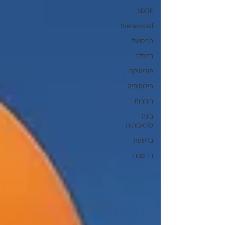
SDDE
therasocial
תרסושל
ברסלב
פוליטיקה
פילוסופיה
רוחניות
בינה
מלאכותית
בלשנות
חדשנות