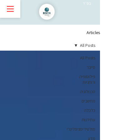
בס״ד
Articles
All Posts
All Posts
סייבר
פילוסופיה
ורוחניות
טכנולוגיה
מחשבים
כלכלה
עתידנות
מולטידיסציפלינרי
מדע