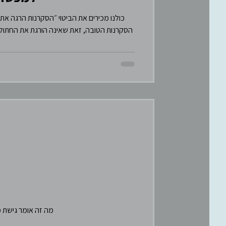
SDDE
therasocial
תר
כולנו מכירים את הביטוי ״הסקרנות הרגה א
הסקרנות הטובה, זאת שאינה הורגת את החתול, 
רוחניות
בינה מלאכותית
מה זה אומר גישת מ