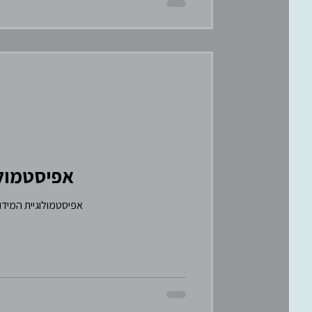
אפיסטמולו
אפיסטמולוגיית המידות לא מספיק לשאול “האם המידע הזה נכון?” צריך גם לשאול “איזה אדם אני, כשאני עוב