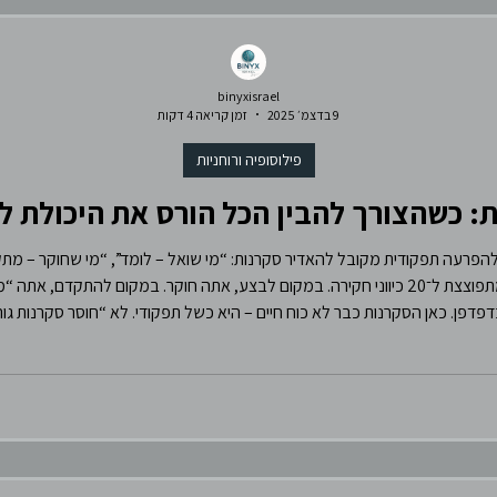
binyxisrael
9 בדצמ׳ 2025
זמן קריאה 4 דקות
פילוסופיה ורוחניות
: כשהצורך להבין הכל הורס את היכולת לח
הפרעה תפקודית מקובל להאדיר סקרנות: “מי שואל – לומד”, “מי שחוקר – מת
חושבים: אתה מתחיל משימה פשוטה – והיא מתפוצצת ל־20 כיווני חקירה. במקום לבצע, אתה חוקר. 
וחים בראש ובדפדפן. כאן הסקרנות כבר לא כוח חיים – היא כשל תפקודי. לא “חוסר סקרנו
לשיתוק. כשל הסקרנות – הגדרה נגדיר: כשל הס