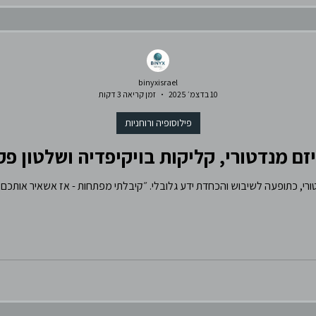
binyxisrael
10 בדצמ׳ 2025
זמן קריאה 3 דקות
פילוסופיה ורוחניות
זם מנדטורי, קליקות בויקיפדיה ושלטון פק
רי, כתופעה לשיבוש והכחדת ידע גלובלי. ״קיבלתי מפתחות - אז אשאיר אותכם 