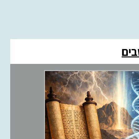
ים
בריאות
חון
ע
משפט