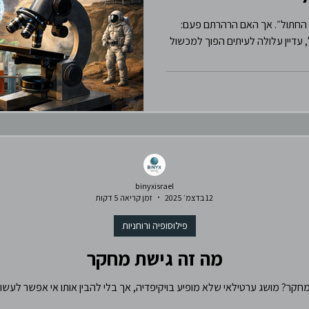
סושל
ברסלב
פוליטיקה
ת החתול״. אך האם הרהרתם פעם:
עדיין עלולה לעיתים הפוך למכשול
בלשנות
binyxisrael
12 בדצמ׳ 2025
זמן קריאה 5 דקות
פילוסופיה ורוחניות
מה זה גישת מחקר
חקר? מושג ערטילאי שלא מופיע בויקיפדיה, אך בלי להבין אותו אי אפשר לעש