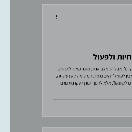
יות ולפעול
קדם”. אבל יש מצב אחר, מוכר מאוד לאנשים
במקום להתקדם, אתה “מבין לעומק”. היום נגמר, המשימה לא נעשתה,
ת גורם לקיפאון”, אלא להפך: עודף סקרנות גורם