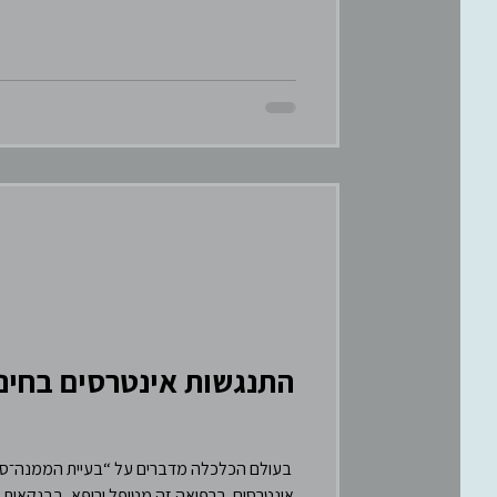
התנגשות אינטרסים בחינו
בעולם הכלכלה מדברים על “בעיית הממנה־סוכן
אינטרסים. ברפואה זה מטופל ורופא, בבנקאות זה