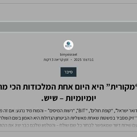
את אותה שאלה יסוד
binyxisrael
1 בדצמ׳ 2025
זמן קריאה 3 דקות
סייבר
שנראית “מקורית” היא היום אחת המלכודות הכי 
יומיומיות – שיש.
אנחנו רואים למעלה את שם השולח: “הבנק”, “דואר ישראל”, “קופת חולים”, “BIT”, “רש
 שירות דיוור שמאפשר לבחור כל שם שולח – והטלפון שלכם כבר יציג את ההוד
הייתה הודעה רשמית. מאחורי ה