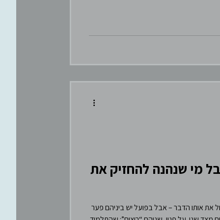
בל מי שנהנה להחזיק את
 את אותו הדבר – אבל בפועל יש ביניהם פער
ם מצד שני. על פניו, שניהם “רוצים”: שהתלמיד