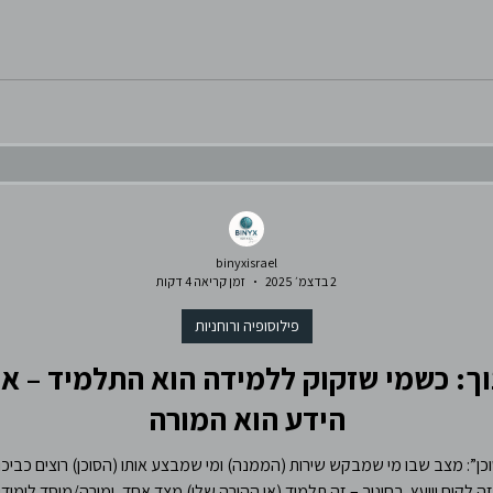
binyxisrael
2 בדצמ׳ 2025
זמן קריאה 4 דקות
פילוסופיה ורוחניות
ך: כשמי שזקוק ללמידה הוא התלמיד – א
הידע הוא המורה
”: מצב שבו מי שמבקש שירות (הממנה) ומי שמבצע אותו (הסוכן) רוצים כביכול
 לקוח ויועץ. בחינוך – זה תלמיד (או ההורה שלו) מצד אחד, ומורה/מוסד לימודי