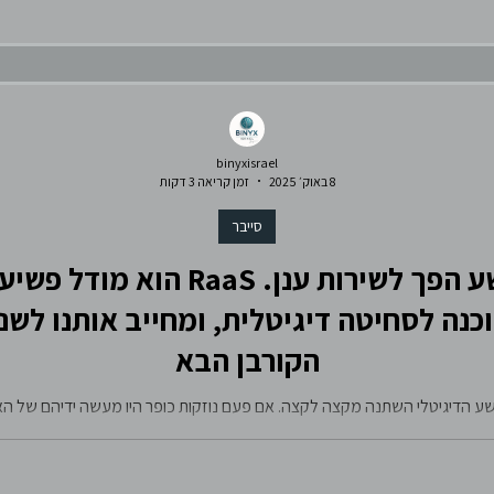
binyxisrael
8 באוק׳ 2025
זמן קריאה 3 דקות
סייבר
כופרה כשירות: גם הפשע הפך לשירו
נה לסחיטה דיגיטלית, ומחייב אותנו לשנו
הקורבן הבא
קות כופר היו מעשה ידיהם של האקרים יחידים, הפועלים בצללים למען רוו