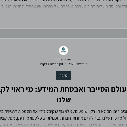
מורה והמוסד פועלים בתוך מערכת מורכבת של צרכים, אינטרסים, לחצים ותגמול
למי המורה באמת מחויב?
binyxisrael
2 בדצמ׳ 2025
זמן קריאה 4 דקות
סייבר
לעולם הסייבר ואבטחת המידע: מי ראוי ל
שלנו
וריים. הם לא היו רק “שופטים”, אלא גוף שקיבל לידיו את הסמכות הרגישה ביות
ל מהכוח שלנו עבר לידיים אחרות: חברות טכנולוגיה, פלטפורמות ענן, אפליקציות 
ידע האישי ביותר שלנו. כשאנחנו מתקינים אפליקציה, נותנים הרשאות, או מפק