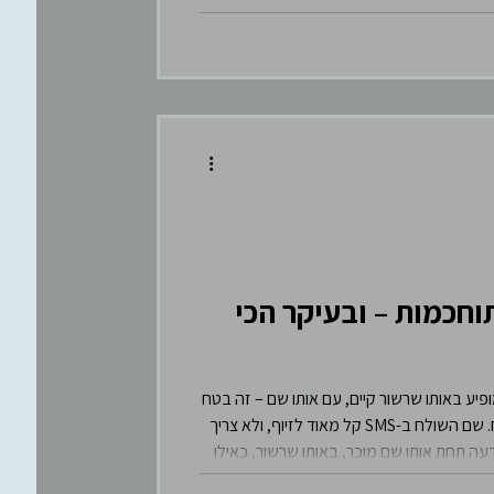
מתוחכמות – ובעיקר הכי
ות המיסים” – והמוח מיד נרגע: אם זה מופיע באותו שרשור קיים, עם אותו שם – זה בטח
אמיתי… נכון? כאן בדיוק נכנסת ההונאה. רן בר־זיק מסביר בפשטות שאחת מאשליות הביטחון הגדולות היא האמון בשם השולח. שם השולח ב-SMS קל מאוד לזיוף, ולא צריך
עה תחת אותו שם מוכר, באותו שרשור, כאילו