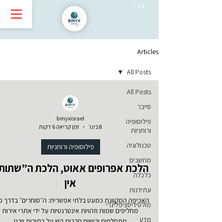
בס״ד
Articles
All Posts
All Posts
סייבר
binyxisrael
פילוסופיה
8 בינו׳
זמן קריאה 6 דקות
ורוחניות
טכנולוגיה
פילוסופיה ורוחניות
מחשבים
הלכת אפרופים אאוט, הלכת ה”שתות
כלכלה
אין
עתידנות
האכיפה המקוונת כמעט בלתי אפשרית: ה״סוחרים״ בדרך כ
מולטידיסציפלינרי
מחליפים שמות וזהויות אינטרנטיות על ידי אתרי אירוח
מדע
מתחלפים ורישום חברות קש על כתובות וירט