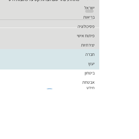
ישראל
בריאות
פסיכולוגיה
פיתוח אישי
יצירתיות
חברה
יעוץ
ביטחון
אבטחת
מידע
אבטחת
מידע
התנהגותית
עסקים
חזרה לדף
מדע
הבית
משפט
שיתוף דף