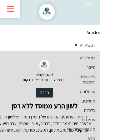
בס״ד
Articles
All Posts
All Posts
סייבר
binyxisrael
פילוסופיה
31 במרץ
זמן קריאה 3 דקות
ורוחניות
טכנולוגיה
חברה
מחשבים
לשון הרע ממוסד ללא רסן
כלכלה
זהו אחד העיוותים הגדולים של העידן המודרני: לשון הרע
עתידנות
שבעבר היה נאמר בחדר, ברחוב, או בין שכנים, עבר תיעוש
מולטידיסציפלינרי
הוא קיבל מצלמה, אולפן, תקציב, מוזיקת רקע, שפה של
“תחקיר”, ושכבת הגנה של “עניין לציבור”. וכך נולד מצב שב
מדע