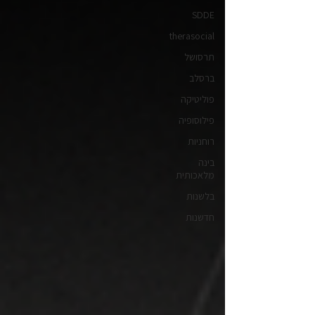
SDDE
therasocial
תרסושל
ברסלב
פוליטיקה
פילוסופיה
רוחניות
בינה
מלאכותית
בלשנות
חדשנות