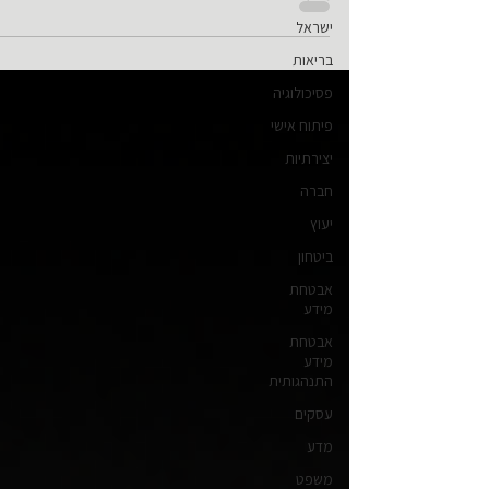
אדם פרטי עלול לעמוד לדין על דיבה, אך מערכת שלמה יכו
ישראל
להטיל בוץ מתמשך על גוף ציבורי, מוסד, ממשלה, משטרה
צבא, ישיבה, עירייה, תאגיד, מגזר, או ציבור שלם — מבלי
בריאות
שכמעט יהיה מי שיקום ויתבע. הסיבה הראשונה פשוטה: גו
פסיכולוגיה
ציבורי אינו אדם פרטי. אין לו תמיד “לב שנפגע”, ואין לו תמיד
פיתוח אישי
יצירתיות
חברה
יעוץ
ביטחון
אבטחת
מידע
אבטחת
מידע
התנהגותית
עסקים
מדע
משפט