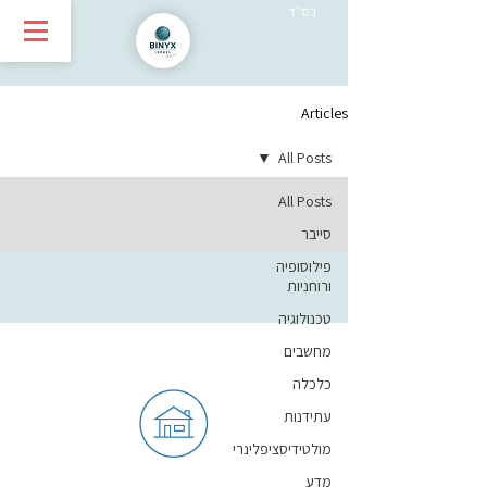
בס״ד
Articles
All Posts
All Posts
סייבר
פילוסופיה
ורוחניות
טכנולוגיה
מחשבים
כלכלה
עתידנות
מולטידיסציפלינרי
מדע