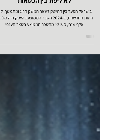
שכר ממוצע הוא מושג לא רלוונטי, ואי
לא ליפול בין הכסאות
בישראל הפער בין ההייטק לשאר המשק חריג ומתמשך: לפ
רשות החדשנות, ב-2024 השכ
אלף ש״ח, כ-2.8× מהשכר הממוצע בשאר הענפי