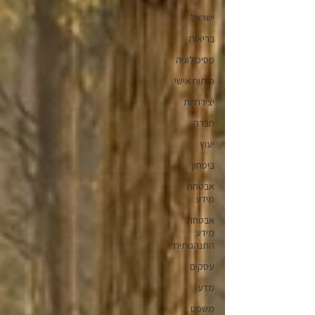
ישראל
בריאות
פסיכולוגיה
פיתוח אישי
יצירתיות
חברה
יעוץ
ביטחון
אבטחת
מידע
אבטחת
מידע
התנהגותית
עסקים
מדע
משפט