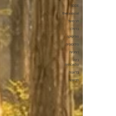
SDDE
therasocial
תרסושל
ברסלב
פוליטיקה
פילוסופיה
רוחניות
בינה
מלאכותית
בלשנות
חדשנות