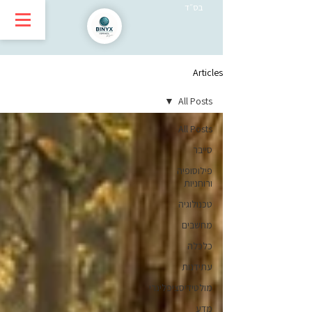
בס״ד
Articles
All Posts
All Posts
סייבר
פילוסופיה
ורוחניות
טכנולוגיה
מחשבים
כלכלה
עתידנות
מולטידיסציפלינרי
מדע