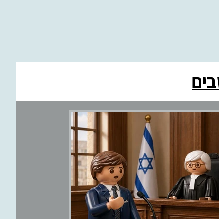
ים
בריאות
חון
ע
משפט