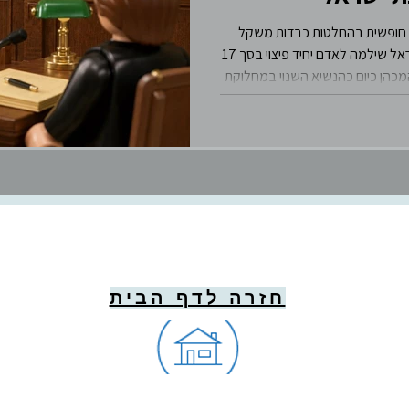
סושל
ברסלב
פוליטיקה
חופשית בהחלטות כבדות משקל
המשפיעים על חיי אדם, וכיצד קרה שמדינת ישראל שילמה לאדם יחיד פיצוי בסך 17
מכהן כיום כהנשיא השנוי במחלוקת
בלשנות
משפט הישראלי
חזרה לדף הבית