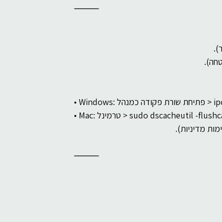
⸻
).
חה).
ipconfig /f
sudo dscacheutil -flushcache; s
מות מדיניות).
⸻