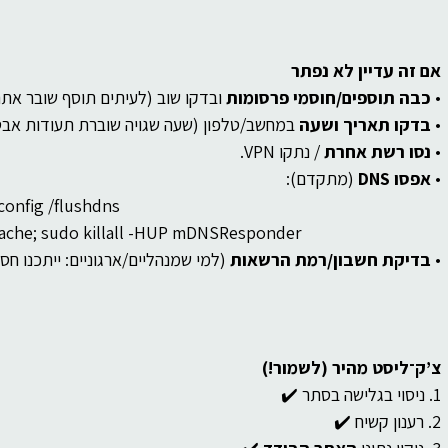
אם זה עדיין לא נפתר
• 
כבה תוספים/חוסמי פרסומות
 ובדקו שוב (לעיתים תוסף שובר אתר
• 
בדקו תאריך ושעה
 במחשב/טלפון (שעה שגויה שוברת תעודות אבט
• 
נסו רשת אחרת
 / נתקו VPN.
• 
אפסו DNS
 (מתקדם):
• Windows: פתיחת שורת פקודה כמנהל > lushdns
• Mac: טרמינל > udo killall -HUP mDNSResponder
• 
בדיקת חשבון/רמת הרשאות
 (למי שמנהליים/ארגוניים: ייתכנו חסי
צ’ק־ליסט מהיר (לשמור!)
1. ניסוי בגלישה בסתר ✔️
2. רענון קשיח ✔️