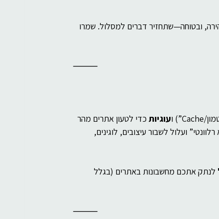
רוחניות
בינה מלאכותית
רה, ובטוחה—שתחזיר דברים למסלול. שמרו 
⸻
Cach”) ו
עוגיות
 כדי לטעון אתרים מהר 
נטי” ועלול לשבור עיצובים, לוגינים, 
 לנתק אתכם מחשבונות באתרים (בגלל 
⸻