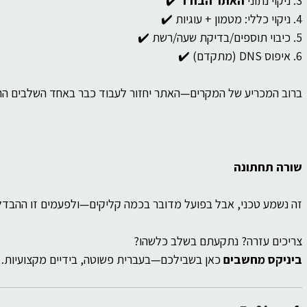
3. ניקוי נתוני 
האתר הבודד
 ✔️
4. ניקוי כללי: מטמון + עוגיות ✔️
5. כיבוי תוספים/בדיקת שעה/רשת ✔️
6. איפוס DNS (מתקדם) ✔️
ברוב המכריע של המקרים—האתר יחזור לעבוד כבר באחד השלבים הרא
שורה תחתונה
זה נשמע טכני, אבל בפועל מדובר בכמה קליקים—ולפעמים זו ההבדל 
צריכים עזרה? נתקעתם בשלב כלשהו?
ביניקס מחשבים
 כאן בשבילכם—בעברית פשוטה, בידיים מקצועיות.