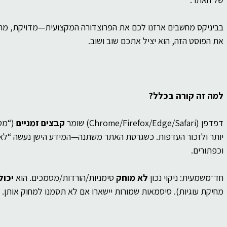
של
ברסלב
פוליטיקה
פילוסופיה
בביניקס מחשבים ארזנו לכם את הפרוצדורה המקצועית—מדויקת, מהי
ות
את הפוסט הזה, הוא יציל אתכם שוב ושוב.
למה זה קורה בכלל?
דפדפן (Chrome/Firefox/Edge/Safari) שומר 
קבצים זמניים
 (“מטמון/e
יותר ולזכור העדפות. כשגרסת האתר משתנה—המידע הישן נעשה “לא רלוו
וכפתורים.
חד־משמעית: ניקוי נכון 
לא מוחק
 סימניות/הורדות/מסמכים. הוא 
יכול
מחיקת עוגיות). סיסמאות שמורות יישארו אם לא תסמנו למחוק אותן.