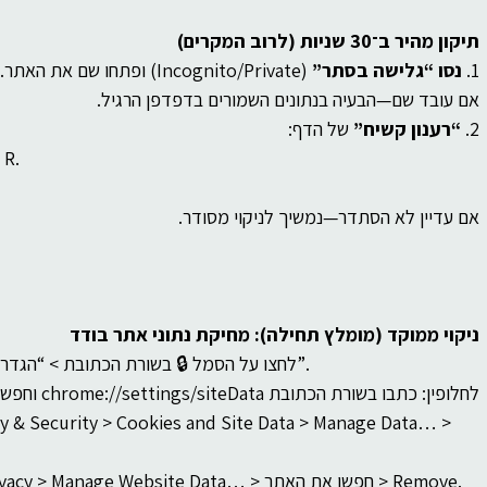
תיקון מהיר ב־30 שניות (לרוב המקרים)
1. 
נסו “גלישה בסתר”
 (Incognito/Private) ופתחו שם את האתר.
אם עובד שם—הבעיה בנתונים השמורים בדפדפן הרגיל.
2. 
“רענון קשיח”
 של הדף:
 R.
אם עדיין לא הסתדר—נמשיך לניקוי מסודר.
ניקוי ממוקד (מומלץ תחילה): מחיקת נתוני אתר בודד
 לחצו על הסמל 🔒 בשורת הכתובת > “הגדרות אתר” > “ניקוי נתונים”.
לחלופין: כתבו בשורת הכתובת chrome://settings/siteData וחפשו את שם האתר > Remove.
cy & Security > Cookies and Site Data > Manage Data… > 
 Safari > Settings… > Privacy > Manage Website Data… > חפשו את האתר > Remove.