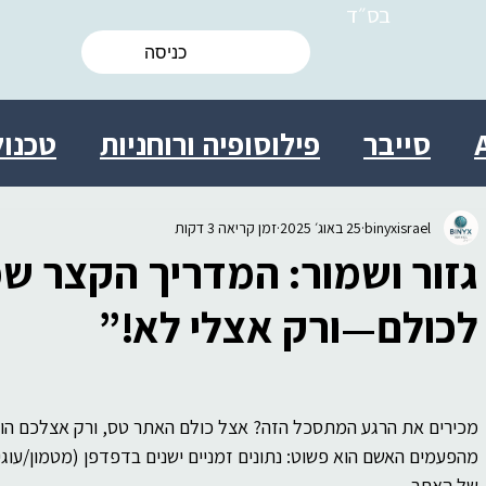
בס״ד
כניסה
סייבר
פילוסופיה ורוחניות
טכנול
ות
מולטידיסציפלינרי
מדע
ישרא
binyxisrael
25 באוג׳ 2025
זמן קריאה 3 דקות
גזור ושמור: המדריך הקצר ש
 אישי
יצירתיות
חברה
יעוץ
בי
לכולם—ורק אצלי לא!”
ת מידע התנהגותית
עסקים
מדע
מהפעמים האשם הוא פשוט: נתונים זמניים ישנים בדפדפן (מטמון/עוגי
של האתר.