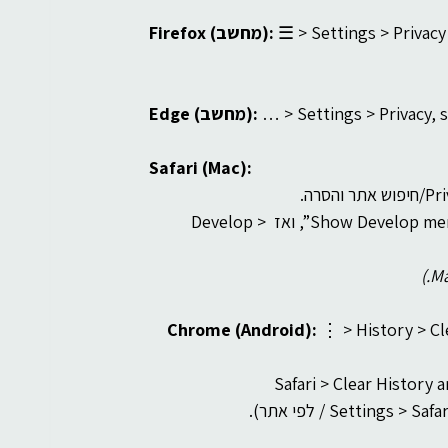
 ☰ > Settings > Privac
Firefox (מחשב):
 … > Settings > Privacy, 
Edge (מחשב):
Safari (Mac):
• לניקוי Cache כללי: Safari > Settings… > Advanced > סמן “Show Develop menu”, ואז Develop > 
 ⋮ > History > Cl