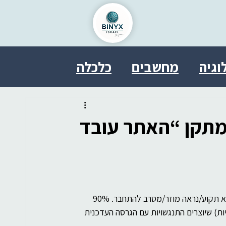
וגיה
מחשבים
כלכלה
ל
בריאות
פסיכולוגיה
מתקן “האתר עובד
טחון
אבטחת מידע
משפט
SDDE
therasocial
מכירים את הרגע המתסכל הזה? אצל כולם האתר טס, ורק אצלכם הוא תקוע/נראה מוזר/מסרב להתחבר. 90% 
ות) שיוצרים התנגשויות עם הגרסה העדכנית 