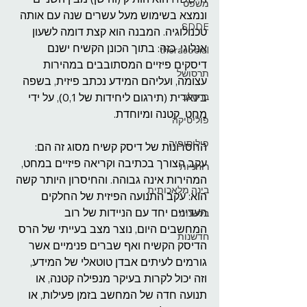
משפט
ונמצא בשימוש מעל עשרים שנה עם אותה 
SDDE
טכנולוגיה. המבנה הוא קצת דומה לשעון 
אנלוגי. כזה: בתוך הכונן הקשיח ישנם 
therasocial
דיסקים פיזיים המסתובבים במהירות 
תרסושל
עצומה, ועליהם המידע נכתב פיזית, בשפה 
ברסלב
בינארית (תירגום ליחידות של 0,1), על ידי 
מחט  קטנה ומיוחדת. 
פוליטיקה
פילוסופיה
החסרונות של דיסק קשיח מסוג זה הם: 
עקב הצורך בכתיבה וקריאה פיזיים במחט, 
רוחניות
המהירות אינה גבוהה. והחיסרון היותר קשה 
בינה מלאכותית
הוא: עקב התנועה הפיזית של החלקים 
העדינים יחד עם הניידות של רוב 
בלשנות
המחשבים היום, נוצר מצב בעייתי של הרס 
חדשנות
הדיסק הקשיח ואף שברים פנימיים אשר 
גורמים לעיתים אבדן טוטאלי של המידע, 
וזה יכול לקרות בעיקר מנפילה קטנה, או 
תנועה חדה של המחשב בזמן פעילות, או 