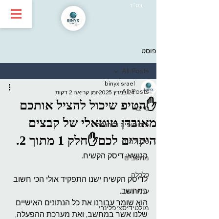
בס״ד
פוסט
All Posts
binyxisrael
All Posts
24 במרץ 2025
זמן קריאה 2 דקות
✋הטיפ שיכול להציל אותכם
סייבר
מאובדן טוטאלי של קבצים
פילוסופיה ורוחניות
היקרים לכם✋חלק 1 מתוך 2.
טכנולוגיה
הנושא: דיסק הקשיח.
מחשבים
כלכלה
לדיסק הקשיח ישנו התפקיד אולי הכי חשוב 
במחשב.
עתידנות
הוא שומר עבורנו את כל הנתונים האישיים 
מולטידיסציפלינרי
שלנו אשר במחשב, ואת מערכת ההפעלה, 