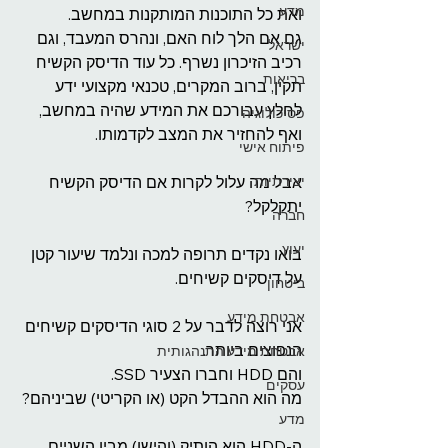
מדע
ואת כל התוכנות המותקנות במחשב.
גם אם הלך לוח האם, ונהרס המעבד, וגם 
ישראל
רכיב הזיכרון נשרף. כל עוד הדיסק הקשיח 
בריאות
תקין, ברוב המקרים, טכנאי מקצועי ידע 
לחלץ עבורכם את המידע שהיה במחשב, 
פסיכולוגיה
ואף להחזיר את המצב לקדמותו.
פיתוח אישי
יצירתיות
אבל מה עלול לקרות אם הדיסק הקשיח 
יתקלקל?
חברה
יעוץ
בואו נקדים תרופה למכה ונלמד שיעור קטן 
על דיסקים קשיחים.
ביטחון
אבטחת מידע
אני רוצה לדבר על 2 סוגי הדיסקים קשיחים 
הנפוצים ביותר.
אבטחת מידע התנהגותית
והם HDD וחברו הצעיר SSD.
עסקים
מה הוא ההבדל הקט (או הקריטי) שביניהם?
מדע
ה-HDD הוא הותיק (והישן) מבין השניים 