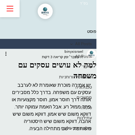
בס״ד
פוסט
All Posts
binyxisrael
All Posts
11 בפבר׳
זמן קריאה 3 דקות
למה לא עושים עסקים עם
סייבר
משפחה
פילוסופיה ורוחניות
יש אמירה מוכרת שאומרת לא לערבב 
טכנולוגיה
עסקים עם משפחה. בדרך כלל מסבירים 
מחשבים
אותה דרך חוסר אמון, חוסר מקצועיות או 
פחד ממזל רע. אבל האמת עמוקה יותר. 
כלכלה
דווקא משום שיש אמון, דווקא משום שיש 
עתידנות
אהבה, דווקא משום שיש היסטוריה 
מולטידיסציפלינרי
משותפת – שם מתחילה הבעיה.