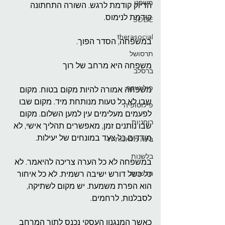
משפט
הדיוק קודמת לרגש. השורה התחתונה 
קודמת לנימוס.
SDDE
therasocial
במשפחה, הסדר הפוך.
תרסושל
משפחה היא מרחב של רוך
ברסלב
פוליטיקה
משפחה אמורה להיות מקום בטוח. מקום 
שבו לא כל טעות מנותחת מיד. מקום שבו 
פילוסופיה
לפעמים מעלימים עין למען השלום. מקום 
רוחניות
שבו נותנים זמן, מאפשרים תהליך אישי, לא 
מודדים כל צעד במונחים של יעילות.
בינה מלאכותית
בלשנות
במשפחה לא כל הערה צריכה להיאמר. לא 
חדשנות
כל כשל דורש ישיבה רשמית. לא כל איחור 
הוא הפרת משמעת. יש מקום לשתיקה, 
לסבלנות, לרחמים.
כאשר המנגנון העסקי נכנס לתוך המרחב 