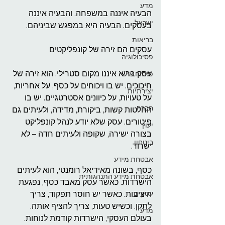
מדע
הבעיה איננה במשפחה. והבעיה איננה 
ישראל
בעסקים. הבעיה היא במפגש שביניהם.
בריאות
עסקים הם זירה של קונפליקטים
פסיכולוגיה
עסק בריא איננו מקום סטרילי. הוא זירה של 
פיתוח אישי
חיכוכים. יש בו ויכוחים על כסף, על אחריות, 
יצירתיות
על טעויות, על כיוונים אסטרטגיים. יש בו 
חברה
החלטות קשות, ביקורת, מדידה, ולעיתים גם 
פיטורים. עסק שלא יודע לנהל קונפליקט 
יעוץ
בצורה ישירה, שקופה ולעיתים חדה – לא 
ביטחון
ישרוד.
אבטחת מידע
כסף, בשונה מאידיאל רומנטי, הוא לעיתים 
אבטחת מידע התנהגותית
הישרדות. כאשר עסק מאבד כסף, נפגעת 
עסקים
היציבות. כאשר יש חוסר תפקוד, צריך 
לתקן. וכשיש טעות, צריך להציף אותה. 
מדע
בעולם העסקי, הישרדות קודמת לנוחות. 