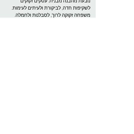
נובעת מהבנה מבנית. עסקים זקוקים 
לשקיפות חדה, לביקורת ולעיתים לעימות. 
משפחה זקוקה לרוך, לסבלנות ולחמלה.
כאשר מכבדים את ההבדל הזה, אפשר 
לבחור נכון. לפעמים נכון לשתף פעולה. 
ולעיתים נכון יותר להפריד, כדי לשמור על 
מה שבאמת יקר.
בסופו של דבר, עסק אפשר להקים מחדש. 
משפחה לא.
הצג הכול
פוסטים אחרונים