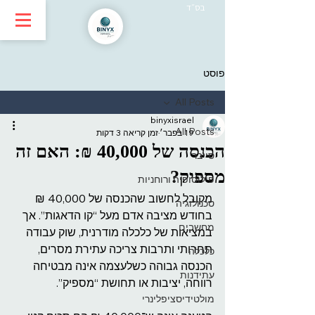
בס״ד
פוסט
All Posts
binyxisrael
All Posts
19 בפבר׳
זמן קריאה 3 דקות
הכנסה של 40,000 ₪: האם זה
סייבר
מספיק?
פילוסופיה ורוחניות
מקובל לחשוב שהכנסה של 40,000 ₪ 
טכנולוגיה
בחודש מציבה אדם מעל “קו הדאגות”. אך 
מחשבים
במציאות של כלכלה מודרנית, שוק עבודה 
תחרותי ותרבות צריכה עתירת מסרים, 
כלכלה
הכנסה גבוהה כשלעצמה אינה מבטיחה 
עתידנות
רווחה, יציבות או תחושת “מספיק”. 
מולטידיסציפלינרי