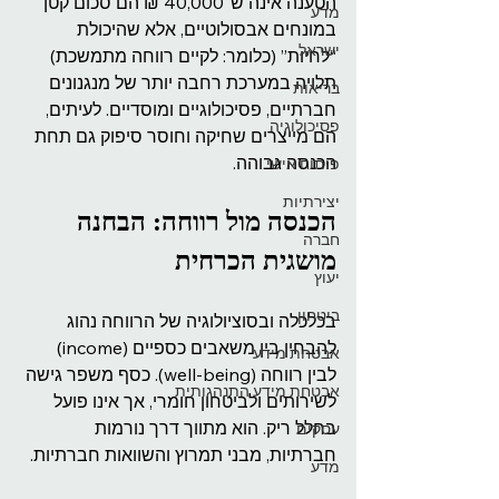
הטענה אינה ש־40,000 ₪ הם סכום קטן 
מדע
במונחים אבסולוטיים, אלא שהיכולת 
ישראל
“לחיות” (כלומר: לקיים רווחה מתמשכת) 
תלויה במערכת רחבה יותר של מנגנונים 
בריאות
חברתיים, פסיכולוגיים ומוסדיים. לעיתים, 
פסיכולוגיה
הם מייצרים שחיקה וחוסר סיפוק גם תחת 
הכנסה גבוהה.
פיתוח אישי
יצירתיות
הכנסה מול רווחה: הבחנה 
חברה
מושגית הכרחית
יעוץ
ביטחון
בכלכלה ובסוציולוגיה של הרווחה נהוג 
להבחין בין משאבים כספיים (income) 
אבטחת מידע
לבין רווחה (well-being). כסף משפר גישה 
אבטחת מידע התנהגותית
לשירותים ולביטחון חומרי, אך אינו פועל 
בחלל ריק. הוא מתווך דרך נורמות 
עסקים
חברתיות, מבני תמרוץ והשוואות חברתיות. 
מדע