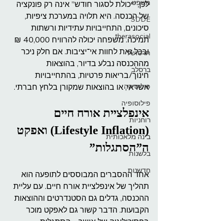
משפט
לכן, “יכולת לסגור חודש” אינה רק פונקציה 
של הכנסה. היא תלויה במערכת ציפיות, 
SDDE
סיכונים, התחייבויות עתידיות ורשתות 
therasocial
תמיכה. משפחה יכולה להרוויח 40,000 ₪ 
ובכל זאת לחוות אי־יציבות. אם חלק ניכר 
תרסושל
מההכנסה נבלע בדיור, בהוצאות 
ברסלב
חינוך/בריאות פרטיות, בהתחייבויות 
פוליטיקה
אשראי, או בהוצאות שמקורן בלחץ חברתי.
פילוסופיה
אינפלציית אורח חיים 
רוחניות
(Lifestyle Inflation) ואפקט 
בינה מלאכותית
ה”הסתגלות”
בלשנות
חדשנות
אחד ההסברים המבוססים לתופעה הוא 
תהליך של אינפלציית אורח חיים. עם עליית 
ההכנסה, גדלים גם הסטנדרטים וההוצאות 
הקבועות. הדבר קשור גם לאפקט מוכר 