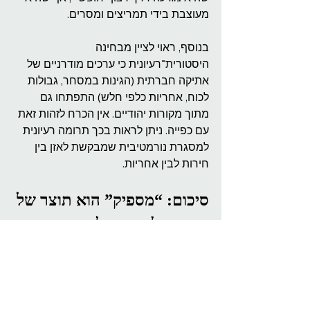
מעוצבת בידי תמריצים ומסרים.
בנוסף, ראוי לציין מבחינה 
היסטורית־רעיונית כי ערכים מודרניים של 
אתיקה חברתית (הגינות במסחר, גבולות 
לכוח, אחריות כלפי חלש) התפתחו גם 
מתוך מקורות יהודיים. אין הכרח לזהות זאת 
עם כפייה. ניתן לראות בכך תרומה רעיונית 
למסגרת נורמטיבית שמבקשת לאזן בין 
חירות לבין אחריות.
סיכום: “מספיק” הוא תוצר של 
תרבות, לא רק של שכר
לכן, השאלה האמיתית אינה “האם 40,000 
₪ מספיקים?”, אלא: איזה מבנה חיים, 
ערכים ותמריצים מגדירים לנו מהו ‘מספיק’?