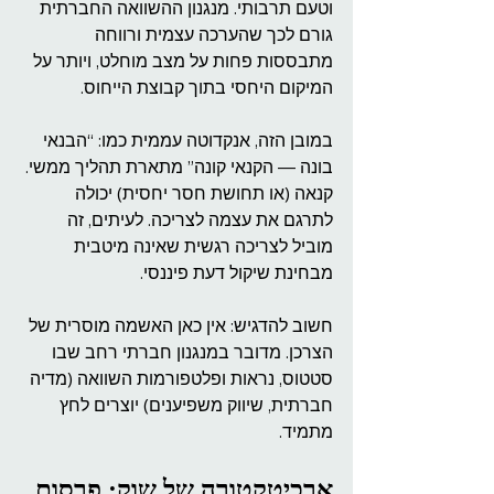
וטעם תרבותי. מנגנון ההשוואה החברתית 
גורם לכך שהערכה עצמית ורווחה 
מתבססות פחות על מצב מוחלט, ויותר על 
המיקום היחסי בתוך קבוצת הייחוס.
במובן הזה, אנקדוטה עממית כמו: “הבנאי 
בונה — הקנאי קונה” מתארת תהליך ממשי. 
קנאה (או תחושת חסר יחסית) יכולה 
לתרגם את עצמה לצריכה. לעיתים, זה 
מוביל לצריכה רגשית שאינה מיטבית 
מבחינת שיקול דעת פיננסי.
חשוב להדגיש: אין כאן האשמה מוסרית של 
הצרכן. מדובר במנגנון חברתי רחב שבו 
סטטוס, נראות ופלטפורמות השוואה (מדיה 
חברתית, שיווק משפיענים) יוצרים לחץ 
מתמיד.
ארכיטקטורה של שוק: פרסום, 