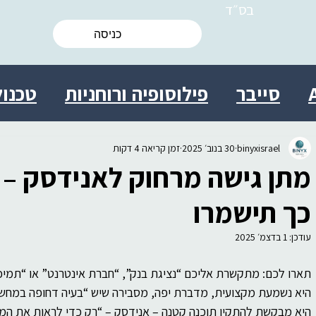
בס״ד
כניסה
סייבר
פילוסופיה ורוחניות
טכנול
ות
מולטידיסציפלינרי
מדע
ישרא
binyxisrael
30 בנוב׳ 2025
זמן קריאה 4 דקות
מתן גישה מרחוק לאנידסק – נ
 אישי
יצירתיות
חברה
יעוץ
בי
כך תישמרו
עודכן:
1 בדצמ׳ 2025
ת מידע התנהגותית
עסקים
מדע
תארו לכם: מתקשרת אליכם “נציגת בנק”, “חברת אינטרנט” או “תמיכ
היא נשמעת מקצועית, מדברת יפה, מסבירה שיש “בעיה דחופה במחשב
היא מבקשת להתקין תוכנה קטנה – אנידסק – “רק כדי לראות את המס