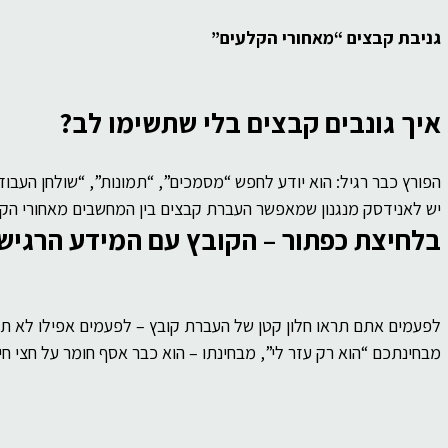
גניבת קבצים “מאחורי הקלעים”
איך גונבים קבצים בלי שתשימו לב?
הפורץ כבר רגיל: הוא יודע לחפש “מסמכים”, “תמונות”, “שולחן העבודה”, “Downloads”, דיסק־און־קי מחוב
יש לאנידסק מנגנון שמאפשר העברת קבצים בין המחשבים מאחורי הק
בלחיצת כפתור – הקובץ עם המידע הרגיש 
לפעמים אתם תראו חלון קטן של העברת קובץ – לפעמים אפילו לא תבי
מבחינתכם “הוא רק עזר לי”, מבחינתו – הוא כבר אסף חומר על חצי חי