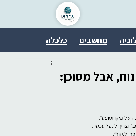
וגיה
מחשבים
כלכלה
ל
בריאות
פסיכולוגיה
וח, אבל מסוכן:
טחון
אבטחת מידע
משפט
SDDE
therasocial
ה של מיקרוסופט”.
” וצריך לטפל עכשיו.
ך ולעזור”.