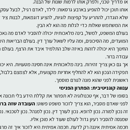
או מדריך טכני, ולפרק אותו לרמות שונות של הבנה.
אותו תוכן יכול להופיע בארבע גרסאות: לילד, לאדם רגיל, לבעל עסק,
שלא הוגדרו, להתריע על קפיצות לוגיות, להציע דוגמאות, לבנות ציר
את המשתמש שאלות כדי לגלות מה הוא לא הבין.
בעולם המשפט, למשל, בינה מלאכותית יכולה להסביר לאדם מה נאמ
המועדים, מה הסיכונים, ומה עליו לשאול עורך דין. בעולם הבריאות הי
החינוך היא יכולה לזהות באיזה שלב התלמיד איבד את הרצף. בעולם ה
עבודה ברור.
אך גם כאן צריך זהירות. בינה מלאכותית אינה חסינה מטעויות. היא יכ
תפקידה הנכון הוא לא להחליף אחריות מקצועית, אלא לצמצם בלבול,
ראשונית לפני שהוא פונה לגורם מוסמך.
ענווה קוגניטיבית: הפתרון הפנימי
בסופו של דבר, אף טכנולוגיה לא תפתור את קללת הידע בלי תכונה אנ
לפני שאדם מסביר, הוא צריך לזכור משפט פשוט: 
העובדה שזה ברור
זה נכון למורה. נכון לרופא. נכון לעורך דין. נכון למנהל. נכון לטכנאי. נכו
שמנסה להסביר רעיון גדול לעולם שעוד לא מוכן אליו.
חכמה אמיתית איננה רק לדעת. חכמה אמיתית היא לזכור איך זה מרגי