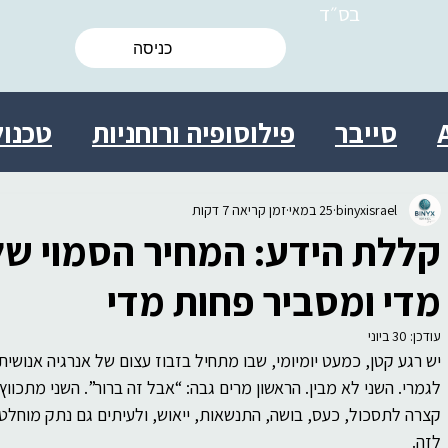
בס״ד
כניסה
סייבר
פילוסופיה ורוחניות
טכנול
ות
מולטידיסציפלינרי
מדע
ישרא
binyxisrael
25 במאי
זמן קריאה 7 דקות
קללת הידע: המחיר הסמוי של 
 אישי
יצירתיות
חברה
יעוץ
בי
מדי ומסביר פחות מדי
עודכן:
30 ביוני
יש רגע קטן, כמעט יומיומי, שבו מתחיל בזבוז עצום של אנרגיה אנושי
ת מידע התנהגותית
עסקים
מדע
לגמרי. השני לא מבין. הראשון מרים גבה: “אבל זה ברור”. השני מתכוו
קצרה לתסכול, כעס, בושה, התנשאות, ייאוש, ולעיתים גם נתק מוחלט ב
לזה.