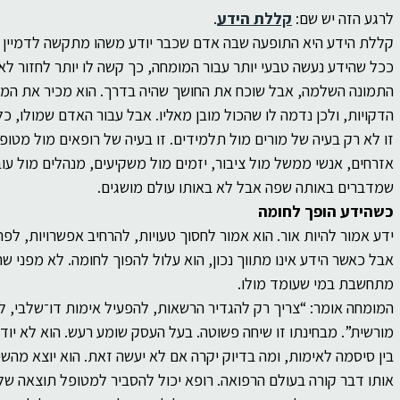
של
ברסלב
פוליטיקה
פילוסופיה
לרגע הזה יש שם: 
קללת הידע
.
קללת הידע היא התופעה שבה אדם שכבר יודע משהו מתקשה לדמיין איך 
ככל שהידע נעשה טבעי יותר עבור המומחה, כך קשה לו יותר לחזור לא
ות
התמונה השלמה, אבל שוכח את החושך שהיה בדרך. הוא מכיר את המוש
הדקויות, ולכן נדמה לו שהכול מובן מאליו. אבל עבור האדם שמולו, כל
זו לא רק בעיה של מורים מול תלמידים. זו בעיה של רופאים מול מטופלי
אזרחים, אנשי ממשל מול ציבור, יזמים מול משקיעים, מנהלים מול עובדי
שמדברים באותה שפה אבל לא באותו עולם מושגים.
כשהידע הופך לחומה
ידע אמור להיות אור. הוא אמור לחסוך טעויות, להרחיב אפשרויות, לפ
אבל כאשר הידע אינו מתווך נכון, הוא עלול להפוך לחומה. לא מפני ש
מתחשבת במי שעומד מולו.
המומחה אומר: “צריך רק להגדיר הרשאות, להפעיל אימות דו־שלבי, לבד
מורשית”. מבחינתו זו שיחה פשוטה. בעל העסק שומע רעש. הוא לא יוד
בין סיסמה לאימות, ומה בדיוק יקרה אם לא יעשה זאת. הוא יוצא מהש
אותו דבר קורה בעולם הרפואה. רופא יכול להסביר למטופל תוצאה ש