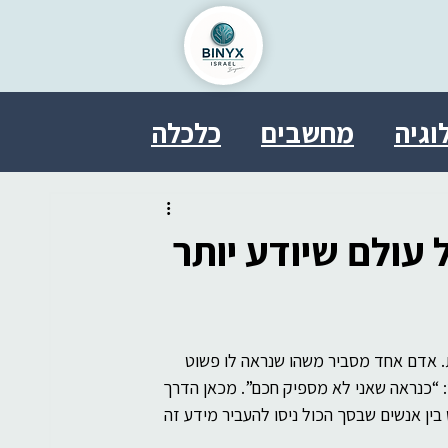
וגיה
מחשבים
כלכלה
ל
בריאות
פסיכולוגיה
עולם שיודע יותר
טחון
אבטחת מידע
ת. אדם אחד מסביר משהו שנראה לו פשוט 
משפט
SDDE
therasocial
ץ: “כנראה שאני לא מספיק חכם”. מכאן הדרך 
ין אנשים שבסך הכול ניסו להעביר מידע זה 