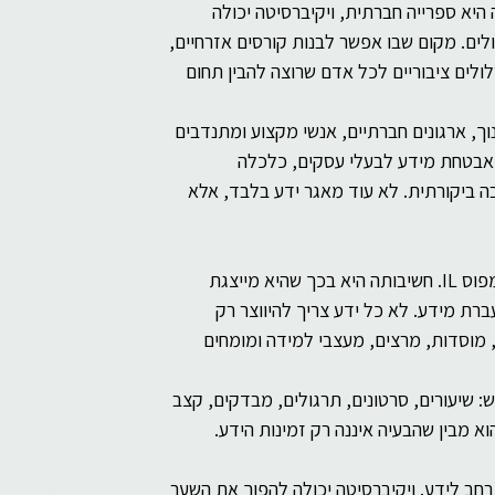
 היא ספרייה חברתית, ויקיברסיטה יכולה 
ים. מקום שבו אפשר לבנות קורסים אזרחיים, 
ולים ציבוריים לכל אדם שרוצה להבין תחום 
נוך, ארגונים חברתיים, אנשי מקצוע ומתנדבים 
 אבטחת מידע לבעלי עסקים, כלכלה 
בה ביקורתית. לא עוד מאגר ידע בלבד, אלא 
לצד המודל החברתי של ויקיפדיה וויקיברסיטה, ראויה לציון מערכת קמפוס IL. חשיבותה היא בכך שהיא מייצגת 
רת מידע. לא כל ידע צריך להיווצר רק 
, מוסדות, מרצים, מעצבי למידה ומומחים 
נגיש: שיעורים, סרטונים, תרגולים, מבדקים, קצב 
א מבין שהבעיה איננה רק זמינות הידע. 
רחב לידע. ויקיברסיטה יכולה להפוך את השער 