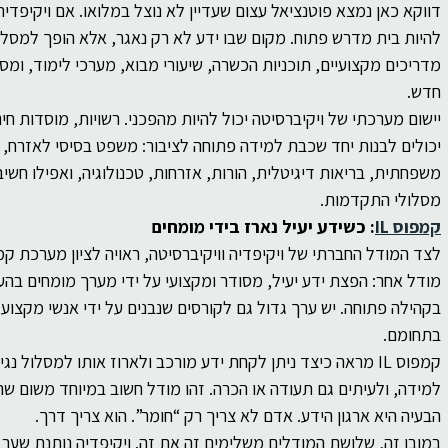
דווקא כאן נמצא פוטנציאל עצום שעדיין לא נוצל במלואו. אם ויקיפדיה
להיות בית מדרש פתוח. מקום שבו ידע לא רק נאגר, אלא הופך למסלול
מדריכים מקצועיים, תוכניות הכשרה, שיעורי מבוא, מערכי לימוד, ומסל
חדש.
יישום מערכתי של ויקיברסיטה יכול להיות מהפכני. רשויות, מוסדות חי
יכולים לבנות יחד שכבת למידה פתוחה לציבור: משפט בסיסי לאזרח,
משפחתית, בריאות דיגיטלית, הורות, אזרחות, טכנולוגיה, ואפילו חשי
מסלולי התקדמות.
קמפוס IL
: כשידע יעיל נארז בידי מומחים
מודל אחר: הפצת ידע יעיל, מסודר ומקצועי על ידי מערך מומחים בהעב
בקהילה פתוחה. יש ערך גדול גם לקורסים שנבנים על ידי אנשי מקצוע
בתחומם.
קמפוס IL מראה כיצד ניתן לקחת ידע מורכב ולארוז אותו למסלול 
למידה, ולעיתים גם תעודה או הכרה. זהו מודל חשוב במיוחד משום שהו
הבעיה היא ארגון הידע. אדם לא צריך רק “חומר”. הוא צריך דרך.
במובן זה, שלושת המודלים משלימים זה את זה. ויקיפדיה נותנת שער 