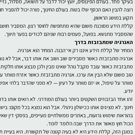
בעיקר פחד. בעולם הפיננסים, יועץ יכול לדבר על תשואה, מסלול, נזילו
רוצה להבין האם הכסף שלו בטוח. בעולם החינוך, מורה יכול להסביר חו
תקוע במושג הראשון.
קללת הידע מסוכנת משום שהיא מתחפשת לחוסר רצון. המסביר חושב 
שהמסביר מתנשא. בפועל, פעמים רבות שניהם לכודים בפער תיווך.
האנרגיה שמתבזבזת בדרך
המחיר של קללת הידע איננו רק אי־הבנה. המחיר הוא אנרגיה.
אנרגיה מתבזבזת כאשר מסבירים שוב ושוב את אותו דבר, אבל לא נוג
מתבזבזת כאשר עובד מקבל נוהל שאינו מבין ולכן מבצע אותו חלקית.
טוב משום שלא הבין את ערכו. אנרגיה מתבזבזת כאשר אזרח מוותר על
מוותר על טיפול, או יזם מוותר על רעיון — לא מפני שהדבר בלתי אפש
יודע.
זהו אחד הבזבוזים השקטים ביותר בעולם המודרני. לא רואים אותו בד
חינוך. לא מציגים אותו ככישלון ניהולי. אבל הוא נמצא בכל מקום: ביש
בהוראות שימוש גרועות, באתרים ממשלתיים מעייפים, בפסקי דין שאיש
הכול חוץ מאשר את הדרך שבה הלומד לומד.
במובן הזה, קללת הידע היא לא בעיה קטנה של תקשורת. היא בעיית 