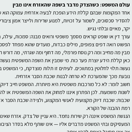
עולם המשפט: כשהצדק מדבר בשפה שהאזרח אינו מבין
אחד המקומות שבהם קללת הידע הופכת לבעיה אזרחית עמוקה הוא ע
להסדיר סכסוכים, לשמור על זכויות, למנוע שרירות ולייצר אמון ציבור
יקר, מאיים ובלתי נגיש.
עורך דין או שופט קוראים מסמך משפטי ורואים מבנה: סמכות, עילה, 
הפשוט רואה דפים צפופים, מילים כבדות, מועדים שהוא מפחד לפספס, 
מבין מה מחייב ומה רק נוסח פורמלי, מה דחוף ומה שגרתי, מה דורש 
כאן קללת הידע יוצרת פער כוח. מי שמבין את השפה המשפטית נעשה ש
נעשה תלוי לחלוטין במתווכים. לעיתים זו תלות מוצדקת, כי המשפט 
נובעת מכך שהמערכת לא טרחה לבנות שכבת הסבר אזרחית.
חשוב לומר: לא כל מורכבות משפטית היא מיותרת. המשפט חייב דיוק. 
לשנות משמעות. לכן הפתרון איננו למחוק את השפה המשפטית או להפו
שכבות: שכבת דיוק מקצועית לאנשי המקצוע, ולצידה שכבת הסבר אזר
רמת ההבנה של הקורא.
הנגשת המשפט איננה רק שירות נחמד. היא עניין של צדק. אזרח שאינו
המעסיקים ובתי המשפט מדברים אליו — אינו שותף מלא בסדר הציבורי
אך אינו מסוגל באמת להבין אותה.