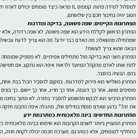
למסלול למידה פתוח. קמפוס IL מראה כיצד מומחים י
הטוב יהיה בחיבור חכם בין שלושתם.
הפתרונות הקיימים: שפה פשוטה, בדיקה ומדרגות
הפתרון הראשון לקללת הידע הוא שפה פשוטה. לא שפה רדודה, אלא
שמתחילה מהשאלה: מה האדם כבר יודע? מה הוא צריך לדעת עכשיו? מה
הבאה שהוא צריך לעשות?
הפתרון השני הוא בדיקה מול מתחילים אמיתיים. לא מספיק שמומחה א
לתת אותו לאדם מהקהל המיועד ולראות איפה הוא נתקע. אם חמישה א
בהם. הבעיה בהסבר.
הפתרון השלישי הוא פירוק למדרגות. במקום להסביר הכול בבת אחת,
מוסיפים מושג. אחר כך דוגמה. אחר כך חריג. אחר כך יישום. כך בוני
הפתרון הרביעי הוא לבקש מהשומע להסביר בחזרה. לא מתוך בחינה מש
את זה?” ברגע שאדם מנסח במילים שלו, מתגלה איפה ההבנה חזקה וא
הפתרונות החדשים: בינה מלאכותית כמתרגמת ידע
הפתרון המעניין ביותר לשנים הקרובות הוא שימוש בבינה מלאכותית כשכ
כתחליף למומחים, אלא כמתרגם. מערכת חכמה יכולה לקחת חוזה, ה