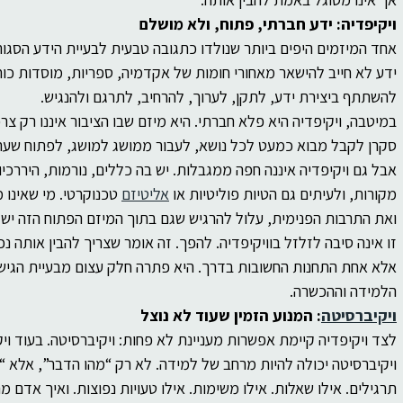
ויקיפדיה: ידע חברתי, פתוח, ולא מושלם
אחד המיזמים היפים ביותר שנולדו כתגובה טבעית לבעיית הידע הסגור ה
ידע לא חייב להישאר מאחורי חומות של אקדמיה, ספריות, מוסדות כוח 
להשתתף ביצירת ידע, לתקן, לערוך, להרחיב, לתרגם ולהנגיש.
במיטבה, ויקיפדיה היא פלא חברתי. היא מיזם שבו הציבור איננו רק צר
סקרן לקבל מבוא כמעט לכל נושא, לעבור ממושג למושג, לפתוח שערים
אבל גם ויקיפדיה איננה חפה ממגבלות. יש בה כללים, נורמות, היררכי
מקורות, ולעיתים גם הטיות פוליטיות או 
אליטיזם
 טכנוקרטי. מי שאינו
ואת התרבות הפנימית, עלול להרגיש שגם בתוך המיזם הפתוח הזה יש 
זו אינה סיבה לזלזל בוויקיפדיה. להפך. זה אומר שצריך להבין אותה נכ
אלא אחת התחנות החשובות בדרך. היא פתרה חלק עצום מבעיית הגישה
הלמידה וההכשרה.
ויקיברסיטה
: המנוע הזמין שעוד לא נוצל
לצד ויקיפדיה קיימת אפשרות מעניינת לא פחות: ויקיברסיטה. בעוד וי
ויקיברסיטה יכולה להיות מרחב של למידה. לא רק “מהו הדבר”, אלא “אי
תרגילים. אילו שאלות. אילו משימות. אילו טעויות נפוצות. ואיך אדם