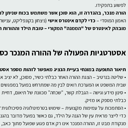
לפשוע בתפקידו.
הורה מנכר, בהגדרה זו, הוא סוכן אשר משתמש בכוח שניתן לו
האמון המוסדי – 
כדי לקדם אינטרס אישי 
(ניצחון בקונפליקט, ענישה
מובהק לאינטרס של "הממנה" המקורי – טובת הילד וההורות 
אסטרטגיות הפעולה של ההורה המנכר כסו
תיאור התופעה במונחי בעיית הנציג מאפשר לזהות מספר אסטר
• שליטה בנרטיב – הצגת ההורה האחר כבלתי כשיר, מסוכן, לא יציב או 
שבית המשפט או המערכת רואים לבין מה שמתרחש בפועל במפגשים הי
• סינון מידע וגישה – הגבלת קשר, "שכחה" מכוונת של תיאום, דחיי
כבלתי מספק או מזיק.
• הסתמכות על עמימות מקצועית – שימוש בטרמינולוגיה פסיכולוגית־
כדי לייצר מראית עין של הגנה על הילד, גם כאשר בפועל מדובר בהגנ
מנקודת מבט זו, ההורה המנכר אינו רק אדם פגוע שפועל מתוך כאב, 