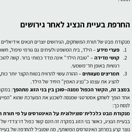
החרפת בעיית הנציג לאחר גירושים
מנקודת מבט של תורת המשחקים, הגירושים יוצרים תנאים אידיאליים 
פערי מידע
 – הילד, בית המשפט ולעיתים גם גורמי טיפול, חשופ
קושי מדידה 
– "טובת הילד" אינה מדד כמותי ברור. קשה להוכי
רגשיות באופן חד־משמעי.
תמריצים מעוותים
 – ההורה עשוי להרוויח בטווח הקצר יותר כו
להציג את עצמו כ"נציג האמין" היחיד של הילד.
במצב זה, הקשר הכפול ממנה–סוכן בין בני הזוג מתהפך
: במקום
אחד הופך לשחקן אסטרטגי שמנסה לשכנע את המערכת שהוא "המייצג ה
לנסח כך:
מנקודת מבט כלכלית־סוציולוגית על האינטרסים על פי תורת 
בבעיית הנציג, כאשר בני הזוג במקרה זה הינם קשר כפול דו־צדדי של 
נוצר קרע במרחב האינטרסים המשותף, מה שמוביל להחרפה של בעיית הנ