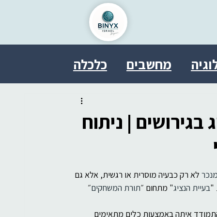
וגיה
מחשבים
כלכלה
ל
בריאות
פסיכולוגיה
בגירושים | ניתוח
טחון
אבטחת מידע
מנכר
 לא רק כבעיה מוסרית או רגשית, אלא גם 
משפט
SDDE
therasocial
"
בעיית הנציג
" מתחום ״
תורת המשחקים
״ 
להתמודד איתה באמצעות כלים מתאימים