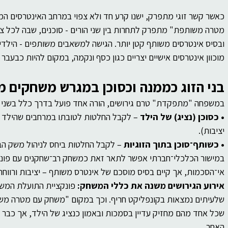
כאשר קשר זוגי מתפרק, ישנו קרע חד ולא צפוי במרחב האינטרסים ה
מטרה משותפת" מתפרק לתחרות בין שני הורים - סוכנים, שבה לכל צד
ובסיס אינטרסים משותף קטן יותר. הגישה למשאבים משותפים - הילדים
מוכוון אינטרסים אישיים יצריים כגון כסף ונקמה, במקום להיות כבע
בני הזוג כממנה וכסוכן במגרש משחקים מ
במשפחה "מתפקדת" טרם גירושים, הורה אחד פועל בדרך כלל בשני מ
• כסוכן (נציג) של הילד
 – לקבל החלטות לטובתו במרחבים שהילד אינ
יציבות).
• כשותף־סוכן בתוך הזוגיות
 – לקבל החלטות ביחס לניהול משק הב
במישור הכלכלי־חברתי אפשר לתאר זאת כמשחק רב־שחקנים עם פונק
אי־הסכמות, אך קיים בסיס מוסכם של אינטרס משותף – יציבות ורווחת
אירוע הגירושים משנה את כללי המשחק:
 פונקציית התועלת המש
שלעיתים נמצאות בקונפליקט חריף. וכך במקום "משחק עם מטרה משותפ
שכל אחד מהם מחזיק עדיין בסמכות ובאמון כנציג של הילד, אך כבר א
האחר.