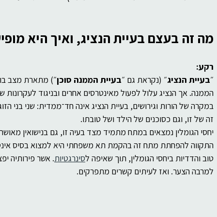
של
ברסלב
פוליטיקה
פילוסופיה
מה זה בעצם בעיית הנציג, ואיך היא מופי
ות
רקע:
״
בעיית הנציג
״ (נקראת גם ״
בעיית הממנה סוכן
״) מתארת מצב בו א
הממנה. אך הנציג עלול לפעול מאינטרסים אחרים ובניגוד לעקרונות ש
במקרה של הורות וגירושים, בעיית הנציג אינה חד־ממדית: שני בני הזו
זה של זו, וגם כסוכנים של הילד ושל טובתו. 
יחסי הגומלין נמצאים במתח מתמיד מצד בעיה זו, גם בנישואין מאושרים.
התקווה להפחתת מתח זה בהקמת תא משפחתי היא למצוא בסיס אינטרסי
טוב והדדיות ביחסי הגומלין, תוך שאיפה ל
סינרגטיות
. אשר פירותיה יפ
למרבה הצער. ואז לעיתים קשרים מתפרקים.