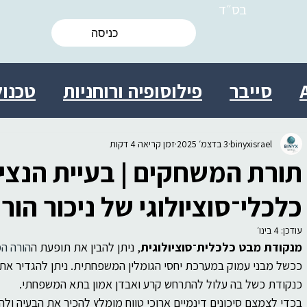
בס״ד
כניסה
סייבר
פילוסופיה ורוחניות
טכנול
ות
מולטידיסציפלינרי
מדע
ישרא
binyxisrael
3 בדצמ׳ 2025
זמן קריאה 4 דקות
תורת המשחקים | בעיית הנציג 
 אישי
יצירתיות
חברה
יעוץ
בי
כלכלי־סוציולוגי של ניכור הורי
עודכן:
4 בינו׳
מנקודת מבט כלכלית־סוציולוגית
, ניתן להבין את תופעת ה
הורה ה
ת מידע התנהגותית
עסקים
מדע
ככשל מבני עמוק במערכת יחסי הגומלין המשפחתית. ניתן להגדיר את 
כנקודת כשל בה עלול להתרחש קרע ואבדן אמון בתא המשפחתי. 
בכדי לצמצם סיכונים דינמיים ארוכי טווח מומלץ להכיר את הבעיה ו