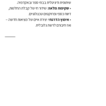
שיתופית ודיגיטלית בבתי ספר ובאקדמיה.
• 
שקיפות מלאה
: שידור חי של קבלת החלטות, 
דיווח כספי ופרויקטים טכנולוגיים.
• 
אימוץ הדרגתי
: יצירת איים של מציאות חדשה – 
ואז חיבורם לרשת גלובלית.
⸻
✅ 
כיוון מעשי ראשון:
אפשר להתחיל בישראל 
בגרעין קטן של 100–
300 אנשים
:
• חוזה חכם לבעלות שווה.
• פיתוח של סטארטאפ אחד שמוכיח מודל שיתופי 
עובד.
• הרחבת הקהילה סביב הצלחות מוחשיות.
1
21
0
1
Write a comment...