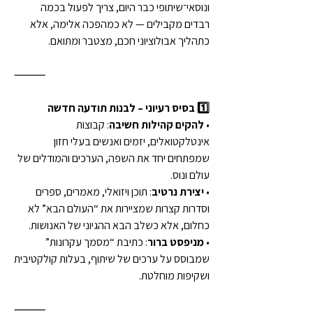
ונוסאי־שיתופי כבר היום, צריך לפעול בכמה 
רבדים מקבילים — לא כמהפכה אלימה, אלא 
כתהליך אבולוציוני חכם, מצטבר ומתואם.
⸻
1️⃣ בסיס רעיוני – לבנות תודעה חדשה
• 
להקים קהילות חשיבה
: קבוצות 
אינטלקטואלים, יזמים ואנשים בעלי חזון 
שמפתחים יחד את השפה, הערכים והמודלים של 
עולם ונוס.
• 
יצירת נרטיב
: תוכן ויזואלי, מאמרים, ספרים 
וסדרות קצרות שמציירות את “העולם הבא” לא 
כחלום, אלא כשלב הבא ההגיוני של האנושות.
• 
מניפסט ברור
: כתיבת “מסמך עקרונות” 
שמבוסס על ערכים של שיתוף, בעלות קולקטיבית 
ושקיפות מוחלטת.
⸻