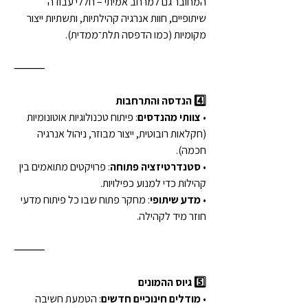
המחובר גם למרחב אמיתי – חללי עבודה 
שיתופיים, חוות אנרגיה קהילתיות, ותשתיות ייצור 
מקומיות (כמו הדפסה תלת־ממדית).
⸻
4️⃣ הנדסה והתרחבות
• 
צוותי מהנדסים
: פיתוח טכנולוגיות אוטונומיות 
(חקלאות רובוטית, ייצור מבוזר, ניהול אנרגיה 
חכמה).
• 
סטנדרטיזציה פתוחה
: פרויקטים מתואמים בין 
קהילות כדי למנוע כפילויות.
• 
מדע שיתופי
: מחקר פתוח שבו כל פיתוח מדעי 
חוזר מיד לקהילה.
⸻
5️⃣ גיוס ההמונים
• 
מודלים חינוכיים חדשים
: הטמעת חשיבה 