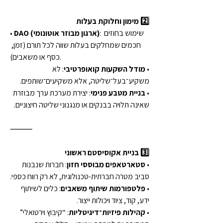
2️⃣ מימון וחלוקת בעלות
: שימוש בחוזים 
DAO (ארגון מבוזר אוטונומי)
• 
חכמים שמחלקים בעלות שווה לכל תורם (זמן, 
כסף או משאבים).
• 
מודל השקעות קואופרטיבי
: לא 
משקיע־בעל־שליטה, אלא משקיעים־שותפים.
• 
בניית מטבע פנימי
: יצירת מערכת ערך מבוזרת 
שאינה תלויה בבנקים או מנגנוני שליטה חיצוניים.
⸻
3️⃣ בניית אקוסיסטם ראשוני
• 
סטארטאפים מבוססי חזון
: חברות שנבנות 
סביב מטרה חברתית-טכנולוגית, לא רק רווח כספי.
• 
פלטפורמות שיתוף משאבים
: כלים לשיתוף 
ידע, קוד, ציוד ויכולות ייצור.
• 
קהילות פיזיות־דיגיטליות
: “קיבוץ וירטואלי” 