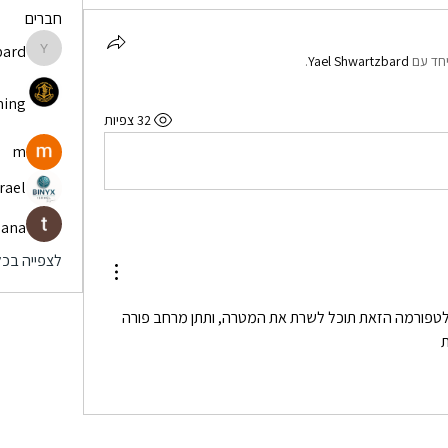
חברים
bard
wartzbard
חד עם
Yael Shwartzbard
.
ming
32 צפיות
m
rael
nana
לצפייה בכל 
ברוך הבא ארז, אני תקווה שהפלטפורמה הזאת תוכל לשרת את המטרה, ותתן מרחב פורה 
ת