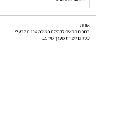
אודות
ברוכים הבאים לקהילת תמיכה טכנית לבעלי
עסקים ליצירת מערך מידע
...
למידע נוסף
חברים
יניב להג'אני
עקוב
קובי מגן מחשבים לשרותך
עקוב
Benny Brandstetter
עקוב
Lior Yarmiyahu
עקוב
Lior Yarmiyahu
binyxisrael
עקוב