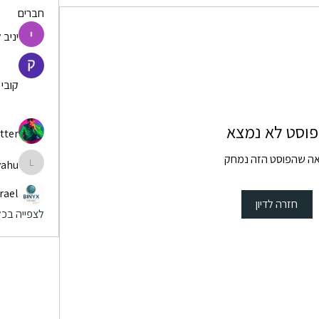
חברים
יניב 
קובי
וסט לא נמצא
tter
אה שהפוסט הזה נמחק
yahu
Yarmiyahu
rael
חזרה לדיון
לצפייה בכל 