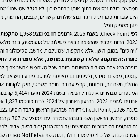
של
ברסלב
פוליטיקה
פילוסופיה
המחשב, כולם נמצאים בתוך אותו מרחב סיכון. לא בגלל שמישהו “מח
היום עובדות כמו רשת דיג רחבה: שולחים קישורים, קבצים, הודעות, ניסי
ות
מוגן מספיק נופל.
2023. הדוח מסביר שההאצה נובעת משילוב של אוטומציה, בינה מל
“וירוסים” במובן הישן, אלא מתקפות שמשלבות מחשב, פסיכולוגיה והט
כופרה: המתקפה שלא רק פוגעת במחשב, אלא עוצרת את החיי
כופרה היא אחת המילים החשובות ביותר שכל משתמש מחשב צריך להכי
קבצים, מצפינה מידע, ולעיתים גם מאיימת לפרסם מידע רגיש אם לא י
הנהלת חשבונות, תמונות, קבצי עבודה, חומר משפטי, תיקי לקוחות או
אחוזים
כופרה, הרבעון הראשון השני בגובהו שנמדד, עם ממוצע של 707 קורבנות בחודש.
הוערכה כנזק של כ־4 מיליארד דולר, ומתקפת NotPetya מאותה שנה כנזק של כ־10 מיליארד דולר.