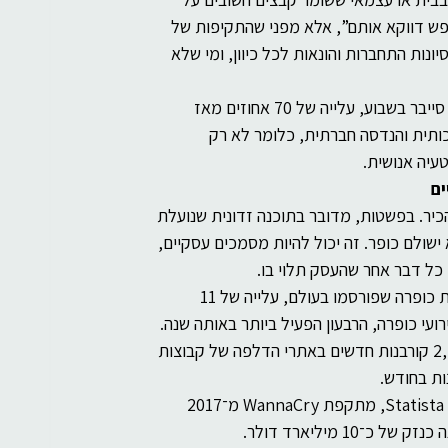
רוחניות
בינה מלאכותית
פש דווקא אותם”, אלא מפני שהתקיפות של 
ונות התחברות והונאות לכל כיוון, ומי שלא 
לפי Check Point, בשנת 2025 ארגונים חוו בממוצע 1,968 מתקפות סייבר בשבוע, עלייה של 70 אחוזים מאז 
אכותית והנדסה חברתית, כלומר לא רק 
עיה אנושית.
ם
ר. בפשטות, מדובר בתוכנה זדונית שנועלת 
שולם כופר. זה יכול להיות מסמכים עסקיים, 
 כל דבר אחר שהעסק תלוי בו.
המספרים מבהירים את גודל הבעיה. בשנת 2024 תועדו 5,414 קורבנות כופרה שפורסמו בעולם, עלייה של 11 
 לעומת 2023. ברבעון האחרון של 2024 לבדו פורסמו 1,827 אירועי כופרה, הרבעון הפעיל ביותר באותה שנה.  
בשנת 2026, Check Point דיווחה שברבעון הראשון בלבד הופיעו 2,122 קורבנות חדשים באתרי הדלפה של קבוצות 
גם הנתונים ההיסטוריים ממחישים עד כמה הנזק יכול להיות אדיר. לפי Statista, מתקפת WannaCry מ־2017 