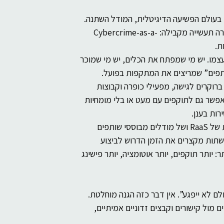
, בעולם הפשיעה הדיגיטלית, המודל השתנה. 
בדיוק כמו שבעולם החוקי יש תוכנות כשירות, SaaS, בעולם הפשע נוצרה תעשייה מקבילה: Cybercrime-as-a-
מו. יש מי שמפתח את הכלים, יש מי שמוכר 
תפים” שמריצים את המתקפות בפועל. 
 ברוקרים לגישה, מפעילי כופרה וקבוצות 
מידע.  לפי Microsoft, מודל Cybercrime-as-a-Service מאפשר גם לתוקפים עם מעט או בלי מומחיות 
רות בענן.
המרכז הקנדי לאבטחת סייבר מתאר כיצד בשנות ה־2020 הפופולריות של RaaS ושל מודלים מבוססי שותפים 
רשתות מקצרים את הזמן הדרוש לביצוע 
 יותר תוקפים, יותר אוטומציה, יותר פישינג 
ולם לא ייפגע”. אין דבר כזה הגנה מוחלטת. 
 מול קישורים וקבצים זדוניים אמיתיים, 