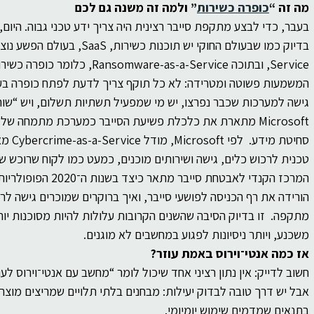
מה זה “
כופרה כשירות
” ולמה זה משנה גם לכם
בעבר, כדי לבצע מתקפת סייבר רצינית היה צריך ידע טכני גבוה. היום
Service, ובתוכה Ransomware-as-a-Service, כלומר כופרה כשירות.
המשמעות פשוטה ומטרידה: לא כל תוקף צריך לדעת לפתח כופרה בעצ
גישה למערכות שכבר נפרצו, יש מי שמפעיל תשתיות תשלום, ויש “שו
Microsoft מתארת את כלכלת פשיעת הסייבר כמערכת מתמחה של
סחיטת 
טכנית לרכוש כלים, גישה ושירותים מוכנים, כמעט כמו לקוח שרוכש שי
הורידה את רף הכניסה לפושעי סייבר, ואיך ברוקרים שמוכרים גישה ל
מתקפה.  זו בדיוק הסיבה שהשנים הקרובות עלולות להיות מסוכנות יותר:
משכנע, ויותר ניסיונות לפגוע במחשבים לא מוגנים.
אז כמה אנטי־וירוס באמת עוזר?
חשוב לדייק: אין נתון רציני אחד שיכול לומר “מחשב עם אנטי־וירוס לע
אבל יש דרך טובה לבדוק יעילות: מבחנים בלתי תלויים שמריצים מוצרים
בתנאים שמדמים שימוש יומיומי.