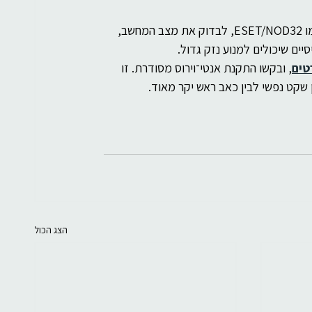
ביניקס תוכל לעזור לכם לבחור, להתקין ולהגדיר אנטי־וירוס איכותי כמו ESET/NOD32, לבדוק את מצב המחשב, 
יים שיכולים למנוע נזק גדול.
טים
, ובקשו התקנת אנטי־וירוס מסודרת. זו 
 שקט נפשי לבין כאב ראש יקר מאוד.
הצג הכול