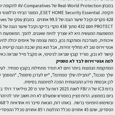
PROTECT חסם 432 מתוך 438 מקרי בדיקה וקיבל שיעור הגנה של 98.6 אחוזים.
המשמעות המעשית היא לא שצריך להיות שאננים. להפך. המשמעות ה
איכותית, מעודכנת ומותקנת נכון, כמות עצומה של איומים יכולה לה
אנטי־וירוס טוב לא מחליף זהירות, אבל הוא נותן שכבת הגנה קריטית 
קישור לא נכון, מוריד קובץ שנראה לגיטימי, או מקבל מייל שנראה כאי
למה אנטי־וירוס לבד לא מספיק
המתקפות הנפוצות ביותר היום לא תמיד מתחילות בקובץ מפחיד. לעי
שלך מוכנה”, “החבילה שלך ממתינה”, “יש לעדכן סיסמה”, “המסמך שו
לכן אבטחת מידע התנהגותית הפכה למיומנות בסיסית.
ביום בממוצע. הדוח מציין במפורש שמעולם לא היה חשוב יותר להיזהר
הפסדים, שהם 45 אחוזים מכלל התלונות ו־85 אחוזים מכלל ההפסדים שדווחו.