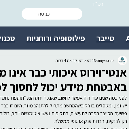
בס״ד
כניסה
סייבר
פילוסופיה ורוחניות
טכנול
ות
מולטידיסציפלינרי
מדע
ישרא
binyxisrael
13 במאי
זמן קריאה 4 דקות
אנטי־וירוס איכותי כבר אינו מ
 אישי
יצירתיות
חברה
יעוץ
בי
באבטחת מידע יכול לחסוך לכ
לפני כמה שנים עוד היה אפשר לחשוב שאנטי־וירוס הוא “תוספת נחמד
ת מידע התנהגותית
עסקים
מדע
יש זמן, ומטפלים בו רק כשהמחשב מתחיל להתנהג מוזר. היום זו כבר 
פשיעת הסייבר הפכה לתעשייה, התקיפות נעשו אוטומטיות יותר, זולות יו
רק לבנקים, חברות ענק או גופי ממשלה.
עסק קטן, משרד מקומי, קליניקה, עמותה, משפחה עם כמה מחשבים ב