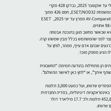
במבחן Real-World Protection של AV-Comparatives לתקופה יולי עד אוקטובר 2025, נבדקו 428 מקרי 
תקיפה. ESET HOME Security Essential, המוצר הביתי הרלוונטי ממשפחת ESET/NOD32, חסם 426 מתוך 
428 מקרים וקיבל שיעור הגנה של 99.5 אחוזים.  במבחן עסקי של AV-Comparatives ממרץ עד יוני 2025, ESET 
יא שכאשר מחשב מוגן בתוכנת אבטחה 
יעצר לפני שהמשתמש בכלל מבין שמשהו קרה. 
ברגעים שבהם אדם עייף, ממהר, לוחץ על 
לו הגיע מספק מוכר.
תים הן מתחילות בהודעה תמימה: “החשבונית 
תף איתך”, או “לחץ כאן לאישור התשלום”. 
בדוח IC3 של ה־FBI לשנת 2025 דווח על יותר מ־20 מיליארד דולר בהפסדים שדווחו, ועל כמעט 3,000 תלונות 
 באינטראקציות דיגיטליות, במדיה החברתית 
ובשימוש היומיומי ברשת.  באותו דוח, הונאות סייבר היו אחראיות ל־452,868 תלונות ולכ־17.7 מיליארד דולר 