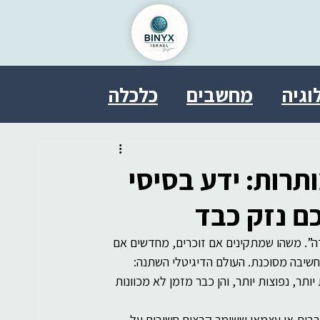
וגיה
מחשבים
כלכלה
ל
בריאות
פסיכולוגיה
ותרות: ידע בסיסי
טחון
אבטחת מידע
ם נזק כבד
ה”. משהו שמתקינים אם זוכרים, מחדשים אם 
משפט
SDDE
therasocial
חשיבה מסוכנת. העולם הדיגיטלי השתנה: 
תר, נפוצות יותר, והן כבר מזמן לא מכוונות 
בית או עצמאי ששומר קבצים חשובים על 