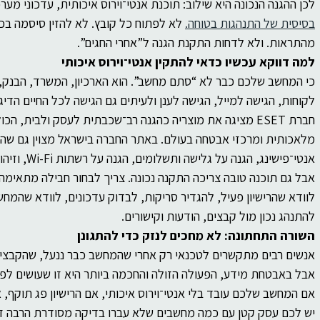
לכן ההגנה הנכונה היא שילוב: תוכנת אנטי־וירוס איכותית, עדכוני מער
בסיסית של התנהגות בטוחה.
 לא לפתוח כל קובץ. לא להזין סיסמה ב
מהתראות. ולא לדחות התקנת הגנה ל”אחרי החגים”.
למה דווקא עכשיו כדאי להתקין אנטי־וירוס איכותי
כי המחשב שלכם כבר לא “סתם מחשב”. הוא הארכיון, המשרד, הבנק, 
לקוחות, הגישה למייל, הגישה לענן ולעיתים גם הגישה לכל החיים הדיג
חברת ESET מציגה את מוצריה כהגנה רב־שכבתית לעסק ולבית, ה
מלאכותית ומרכזי אבטחה בעולם. באתר החברה בישראל מצוין גם שהפת
אנטי־פישינג, הגנה על גלישה ותשלומים, הגנה על רשתות Wi-Fi, וזיהוי איומים מבוסס AI.
אבל גם תוכנה טובה צריכה התקנה נכונה. צריך לבחור חבילה מתאימה,
לוודא שהרישיון פעיל, להגדיר סריקות, לבדוק עדכונים, לוודא שהמח
להתנהג נכון מול קבצים, הודעות וקישורים.
השורה התחתונה: לא מחכים לנזק כדי להתגונן
אנשים רבים מתקשרים לטכנאי רק אחרי שהמחשב כבר ננעל, שהקבצים 
אבל באבטחת מידע, הפעולה הזולה והחכמה ביותר היא זו שעושים לפנ
אם המחשב שלכם עובד בלי אנטי־וירוס איכותי, אם הרישיון פג תוקף,
יש לכם עסק קטן עם כמה מחשבים שלא עברו בדיקה מסודרת הרבה זמ