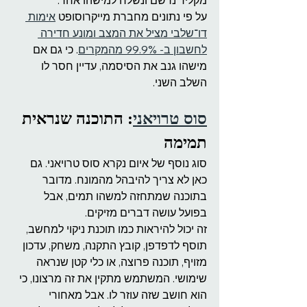
מקליד נרשם ונשלח למישהו אחר.
על פי נתונים מחברת מייקרוסופט 
אימות 
דו־שלבי מציל את המצב ומונע חדירה 
לחשבון ב- 99.9% מהמקרים
. כי גם אם 
מישהו גנב את הסיסמה, עדיין חסר לו 
השלב השני.
סוס טרויאני
: התוכנה שנראית 
תמימה
סוג נוסף של איום נקרא סוס טרויאני. גם 
כאן לא צריך להיבהל מהמונח. מדובר 
בתוכנה שמתחזה למשהו תמים, אבל 
בפועל עושה דברים מזיקים.
זה יכול להיראות כמו תוכנת ניקוי למחשב, 
תוסף לדפדפן, קובץ התקנה, משחק, עדכון 
מזויף, תוכנה פרוצה, או כלי קטן שנראה 
שימושי. המשתמש מתקין את זה מרצונו, כי 
הוא חושב שזה עוזר לו. אבל מאחורי 