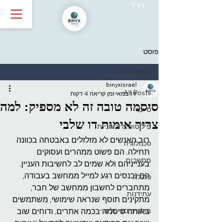
בס״ד
פוסט
All Posts
binyxisrael
All Posts
19 במאי
זמן קריאה 4 דקות
סיסמה טובה זה לא מספיק: למה
סייבר
צריך אימות דו שלבי
פילוסופיה ורוחניות
רוב האנשים לא מזלזלים באבטחה בכוונה 
טכנולוגיה
תחילה. הם פשוט ממהרים ועסוקים 
מחשבים
בענייניהם ולא שמים לב לחשיבות העניין. 
הם נכנסים רגע למייל ממחשב בעבודה, 
כלכלה
מתחברים לחשבון ממחשב של חבר, 
עתידנות
מתקינים תוסף שנראה שימושי, משתמשים 
מולטידיסציפלינרי
באותה סיסמה בכמה אתרים, ודוחים שוב 