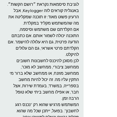
לגניבת סיסמאות נקראת ״רושם הקשות״. 
באנגלית קוראים לזה Keylogger, אבל 
הרעיון פשוט מאוד: זו תוכנה שמקליטה את 
מה שהמשתמש מקליד במקלדת.
אם הקלדתם שם משתמש וסיסמה, 
התוכנה יכולה לשמור אותם. אם כתבתם 
הודעה פרטית, גם היא עלולה להישמר. אם 
הקלדתם פרטי אשראי, גם הם עלולים 
להיקלט.
לכן מסוכן להיכנס לחשבונות חשובים 
ממחשב ציבורי, ממחשב לא מוכר, 
ממחשב מוזנח, או ממחשב שלא ברור מי 
התקין עליו מה. זה יכול להיות מחשב 
בספרייה, במשרד, בעמדת שירות, אצל 
חבר, או אפילו מחשב ביתי שלא טופל 
הרבה זמן.
המשתמש מרגיש שהוא רק “נכנס רגע 
לחשבון”. בפועל, ייתכן שכל מה שהוא 