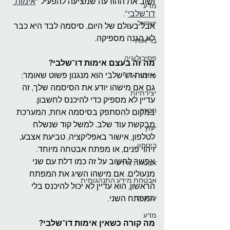
ושוב את ההודעה שמציעה להפעיל “
אימות 
מדע
דו־שלבי
”.
ישראל
אבל בעולם של היום, סיסמה לבד היא כבר 
לא הגנה מספיקה.
בריאות
פסיכולוגיה
מה זה בעצם אימות דו־שלבי?
אימות דו־שלבי הוא מנגנון פשוט שאומר: 
פיתוח אישי
גם אם מישהו יודע את הסיסמה שלך, זה 
יצירתיות
עדיין לא מספיק כדי להיכנס לחשבון.
חברה
במקום להסתפק בסיסמה אחת, המערכת 
מבקשת עוד שלב. למשל קוד שנשלח 
יעוץ
לטלפון, אישור באפליקציה, טביעת אצבע, 
ביטחון
זיהוי פנים, או מפתח אבטחה מיוחד.
אפשר לחשוב על זה כמו דלת עם שני 
אבטחת מידע
מנעולים. אם מישהו השיג את המפתח 
אבטחת מידע התנהגותית
הראשון, הוא עדיין לא יכול להיכנס בלי 
עסקים
המפתח השני.
מדע
מה קורה כשאין אימות דו־שלבי?