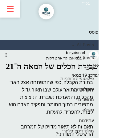
בס״ד
פוסט
All Posts
binyxisrael
All Posts
9 במאי
זמן קריאה 2 דקות
שבירת הכלים של המאה ה־21
סייבר
עודכן:
19 במאי
פילוסופיה ורוחניות
בתורת הקבלה, כפי שהתפתחה אצל האר”י 
טכנולוגיה
הקדוש, מתואר עולם שבו האור גדול 
מהכלים, והמערכת נשברת. הניצוצות 
מחשבים
מתפזרים בתוך החומר, ותפקיד האדם הוא 
כלכלה
לברר, להפריד, להעלות.
עתידנות
האם זה לא תיאור מדויק של המרחב 
מולטידיסציפלינרי
הדיגיטלי המודרני?