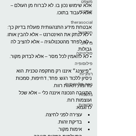
משפט
אלא שימוש נכון בו. לא לברוח מן העולם – 
SDDE
אלא לעבוד בתוכו.
therasocial
אבטחת מידע התנהגותית פועלת בדיוק כך:
תרסושל
• לא לנתק את האינטרנט – אלא להבין אותו.
• לא לפחד מהטכנולוגיה – אלא להציב לה 
ברסלב
גבולות.
פוליטיקה
• לא להאמין לכל מסר – אלא לבדוק מקור.
פילוסופיה
״פישינג״ איננו רק מתקפה טכנית. הוא 
רוחניות
ניסיון ללכוד רגש: פחד, דחיפות, סמכות 
בינה מלאכותית
מדומה, תאוות רווח.
התגובה הנכונה איננה כלי – אלא שכל 
בלשנות
ועוצמות רוח.
חדשנות
לדוגמא:
עצירה לפני לחיצה.
בדיקת זהות.
אימות מקור.