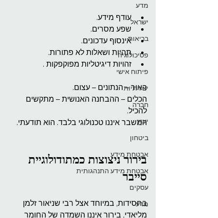
מדע
עודף מידע.
ישראל
שפע מסרים.
בריאות
אינסוף עדכונים.
תהיות ושאלות לא פתורות.
פסיכולוגיה
זהויות דיגיטליות מפוקפקות .
פיתוח אישי
האור – הנתונים – עצום. 
יצירתיות
הכלים – ההבחנה האנושית – מתקשים 
חברה
להכיל.
יעוץ
המשבר איננו טכנולוגי בלבד. הוא תודעתי.
ביטחון
אבטחת מידע
בירור ניצוצות כמתודולוגיית 
אבטחת מידע התנהגותית
סייבר
עסקים
בחסידות, במיוחד אצל רבי שניאור זלמן 
מדע
מליאדי, בירור איננו השמדה של החומר 