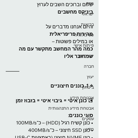
מדע
שלום וברוכים השבים לערוץ
ביניקס מחשבים
ישראל
בריאות
והיום אנחנו מדברים על
מהירות פריפריאלית
פסיכולוגיה
או במילים פשוטות –
פיתוח אישי
כמה מהר המחשב מתקשר עם מה 
יצירתיות
שמחובר אליו
חברה
⸻
יעוץ
⭐️ 1. כוננים חיצוניים
ביטחון
אבטחת מידע
💽 
כונן איטי = גיבוי איטי = בזבוז זמן
אבטחת מידע התנהגותית
סוגי כוננים:
עסקים
• כונן קשיח רגיל (HDD) – כ־100MB/s
מדע
• כונן SSD חיצוני – כ־400MB/s
• כונן NVME חיצוני (באמצעות USB-C 