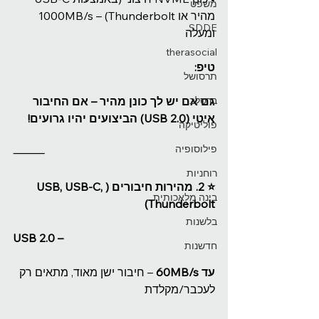
משפט
מהיר או Thunderbolt) – 1000MB/s 
SDDE
ומעלה
therasocial
טיפ:
תרסושל
ברסלב
גם אם יש לך כונן מהיר – אם החיבור 
איטי (USB 2.0) הביצועים יהיו גרועים!
פוליטיקה
פילוסופיה
⸻
רוחניות
⭐️ 2. מהירות חיבורים (USB, USB-C, 
בינה מלאכותית
Thunderbolt)
בלשנות
USB 2.0 –
חדשנות
עד 60MB/s
 – חיבור ישן מאוד, מתאים רק 
לעכבר/מקלדת