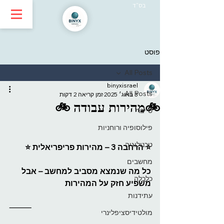
בס״ד
פוסט
All Posts
binyxisrael
All Posts
3 באוג׳ 2025
זמן קריאה 2 דקות
🚲מהירות עבודה 🚲
סייבר
פילוסופיה ורוחניות
טכנולוגיה
⭐️ הרחבה 3 – מהירות פריפריאלית ⭐️
מחשבים
כל מה שנמצא מסביב למחשב – אבל 
כלכלה
משפיע חזק על המהירות
עתידנות
⸻
מולטידיסציפלינרי