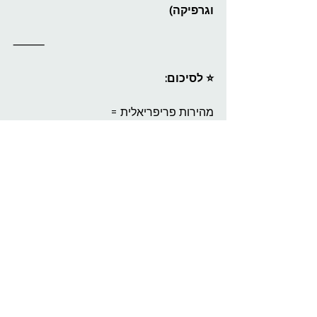
וגרפיקה)
⸻
⭐️ לסיכום:
מהירות פריפריאלית =
לא רק מה קנית – אלא 
איך חיברת ואיך 
אתה משתמש בזה
שווה לבדוק – כי לפעמים שינוי קטן (כבל, 
פורט, או כונן)
יכול להקפיץ את הביצועים שלך
⸻
t.me/binyx