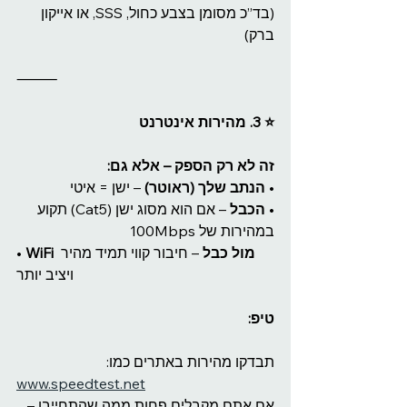
(בד”כ מסומן בצבע כחול, SSS, או אייקון 
ברק)
⸻
⭐️ 3. מהירות אינטרנט
זה לא רק הספק – אלא גם:
• 
הנתב שלך (ראוטר)
 – ישן = איטי
• 
הכבל
 – אם הוא מסוג ישן (Cat5) תקוע 
במהירות של 100Mbps
WiFi מול כבל
 – חיבור קווי תמיד מהיר 
• 
ויציב יותר
טיפ:
תבדקו מהירות באתרים כמו:
www.speedtest.net
אם אתם מקבלים פחות ממה שהתחייבו – 