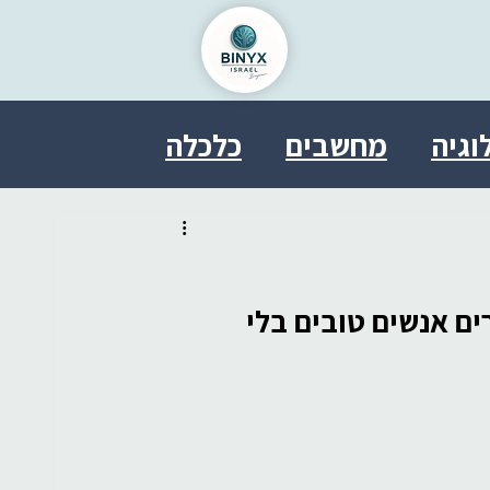
וגיה
מחשבים
כלכלה
ל
בריאות
פסיכולוגיה
טחון
אבטחת מידע
ים אנשים טובים בלי 
משפט
SDDE
therasocial