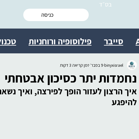
בס״ד
כניסה
סייבר
פילוסופיה ורוחניות
טכנול
ות
מולטידיסציפלינרי
מדע
ישרא
binyxisrael
9 בפבר׳
זמן קריאה 3 דקות
נחמדות יתר כסיכון אבטחתי
 אישי
יצירתיות
חברה
יעוץ
בי
איך הרצון לעזור הופך לפירצה, ואיך נשאר
להיפגע
ת מידע התנהגותית
עסקים
מדע