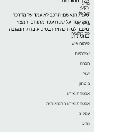
שלב ההוכחות.
מדע
רקע:
ישראל
טענת הנאשם: הרכב לא עמד על מדרכה. 
הוא עמד על שטח עפר מתוחם, המצוי 
בריאות
מעבר למדרכה וזהו בסיס עובדתי המגובה 
פסיכולוגיה
בתמונות.
פיתוח אישי
יצירתיות
חברה
יעוץ
ביטחון
אבטחת מידע
אבטחת מידע התנהגותית
עסקים
מדע