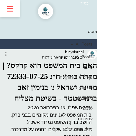
בס״ד
פוסט
All Posts
binyxisrael
All Posts
27 בפבר׳
זמן קריאה 3 דקות
האם בית המשפט הוא קרקס? |
סייבר
מקרה בוחן: ח״נ 72333-07-25
פילוסופיה ורוחניות
מדינת ישראל נ׳ בנימין זאב
טכנולוגיה
ברנדשטטר - בשיטת מצליח
מחשבים
אדר תשפ״ו, 19 בפברואר 2026.
כלכלה
בית המשפט לעניינים מקומיים בבני ברק, 
עתידנות
היושב בדין: השופט נמרוד אשכול
מולטידיסציפלינרי
תיק חניה. 500 שקלים. “חניה על מדרכה”. 