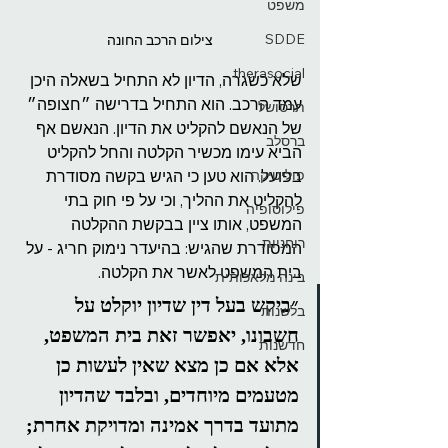
משפט
SDDE
צילום הרכב החונה
therasocial
שלא כשגרה, הדיון לא התחיל בשאלה היכן 
עמד הרכב. הוא התחיל בדרישה ״חצופה״ 
תרסושל
של הנאשם להקליט את הדיון. הנאשם אף 
ברסלב
הביא עימו מכשיר הקלטה והחל להקליט 
בפועל. הוא טען כי הגיש בקשה מסודרת 
פוליטיקה
להקליט את ההליך, וכי על פי חוק בתי 
פילוסופיה
המשפט, אותו ציין בבקשת ההקלטה 
רוחניות
המסודרת שהגיש: בהיעדר נימוק חריג - על 
בית המשפט לאשר את הקלטה.
בינה מלאכותית
״ביקש בעל דין שדיון יוקלט על 
בלשנות
חשבונו, יאפשר זאת בית המשפט, 
חדשנות
אלא אם כן מצא שאין לעשות כן 
מטעמים מיוחדים, ובלבד שהדיון 
מתועד בדרך אמינה ומדויקת אחרת; 