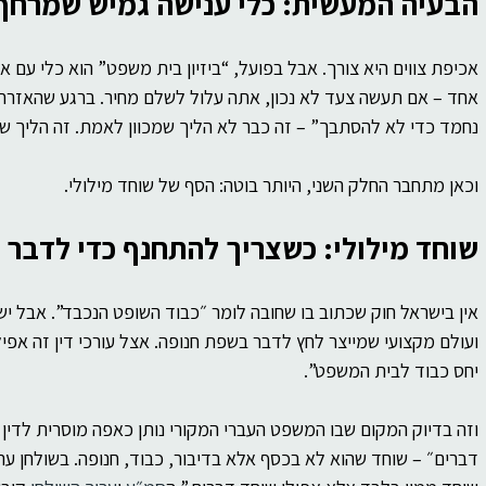
הבעיה המעשית: כלי ענישה גמיש שמרחף
אכיפת צווים היא צורך. אבל בפועל, “ביזיון בית משפט” הוא כלי עם 
אחד – אם תעשה צעד לא נכון, אתה עלול לשלם מחיר. ברגע שהאזרח נ
נחמד כדי לא להסתבך” – זה כבר לא הליך שמכוון לאמת. זה הליך שמ
וכאן מתחבר החלק השני, היותר בוטה: הסף של שוחד מילולי.
שוחד מילולי: כשצריך להתחנף כדי לדבר
אין בישראל חוק שכתוב בו שחובה לומר ״כבוד השופט הנכבד”. אבל י
ועולם מקצועי שמייצר לחץ לדבר בשפת חנופה. אצל עורכי דין זה אפיל
יחס כבוד לבית המשפט”.
וזה בדיוק המקום שבו המשפט העברי המקורי נותן כאפה מוסרית לדין 
דברים״ – שוחד שהוא לא בכסף אלא בדיבור, כבוד, חנופה. בשולחן ערו