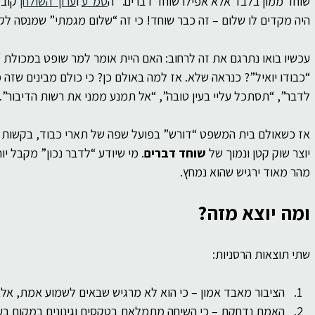
שוחד ממון בלבד אלא אפילו שוחד דברים.” ה
סמ״ע
 ו
ערוך השולחן
 קובע
היה מקדים לו שלום – זה כבר שוחד! כי זה “שלום מגמתי” שמנסה לק
עכשיו בואו נתרגם את זה לרחוב: האם היית אומר למר שופט במכולת “א
“כבודו יואיל”? כנראה שלא. אז למה באולם כן? כי כולם מבינים שזה 
לדבר”, “תסתכל עליי בעין טובה”, “אל תמנע ממני את רשות הדיבור”.
אז כשאולם בית המשפט “דורש” בפועל שפה של תארי כבוד, בקשות מת
יוצר שוק קטן ונמוך של 
שוחד דברים
. מי שיודע “לדבר נכון” מקבל יו
מהר מאוד ירגיש שהוא נמחץ.
ומה יוצא מזה?
שתי תוצאות הרסניות:
הציבור מאבד אמון – כי הוא לא מרגיש שבאים לשמוע אמת, אלא 
האמת נדחקת – כי השיחה מתמלאת בטקסים וגינונים במקום בעו