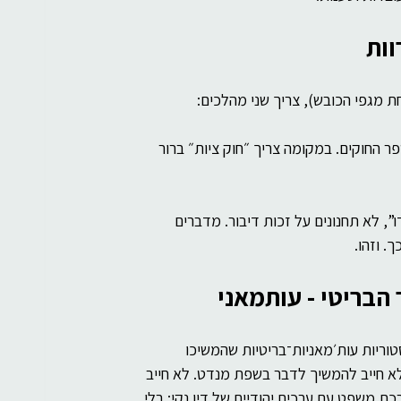
וות
 מגפי הכובש), צריך שני מהלכים:
פקודה מ־1929 חייבת להימחק מספר החוקים. במקומה צריך ״חוק ציות״ ברור 
”, לא תחנונים על זכות דיבור. מדברים 
. וזהו.
הבריטי - עותמאני
וריות עות׳מאניות־בריטיות שהמשיכו 
א חייב להמשיך לדבר בשפת מנדט. לא חייב 
ת משפט עם ערכים יהודיים של דין נקי: בלי 