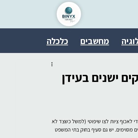
וגיה
מחשבים
כלכלה
ל
בריאות
פסיכולוגיה
ים ישנים בעידן
טחון
אבטחת מידע
משפט
SDDE
therasocial
לאכוף ציות לצו שיפוטי (למשל כשצד לא 
 מסוימים. יש גם סעיף בחוק בתי המשפט 