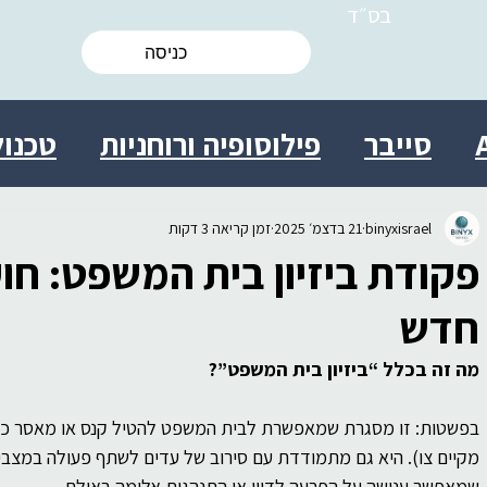
בס״ד
כניסה
סייבר
פילוסופיה ורוחניות
טכנול
ות
מולטידיסציפלינרי
מדע
ישרא
binyxisrael
21 בדצמ׳ 2025
זמן קריאה 3 דקות
פקודת ביזיון בית המשפט: חוק
 אישי
יצירתיות
חברה
יעוץ
בי
חדש
מה זה בכלל “ביזיון בית המשפט”?
ת מידע התנהגותית
עסקים
מדע
בפשטות: זו מסגרת שמאפשרת לבית המשפט להטיל קנס או מאסר כדי 
מקיים צו). היא גם מתמודדת עם סירוב של עדים לשתף פעולה במצבים
שמאפשר ענישה על הפרעה לדיון או התנהגות אלימה באולם.