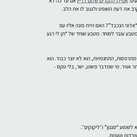
ים: 
אפילו להקדים שלום לדיין
 אם עד כה לא 
רב את דעת השופט ולגנוב לו את הלב.
דוני הנכבד”? האם היית פונה אליו עם 
מטבע עובר לסוחר. מטבע שוחד של “תן לי רגע 
רפסות, התחנפויות, הוא לא יוצר כבוד. הוא 
תר אוויר. מי שמדבר פשוט, ישר, בלי טקס - 
לשמוע “סגנון” ו״ליקוקים״.
בדות וטענות.