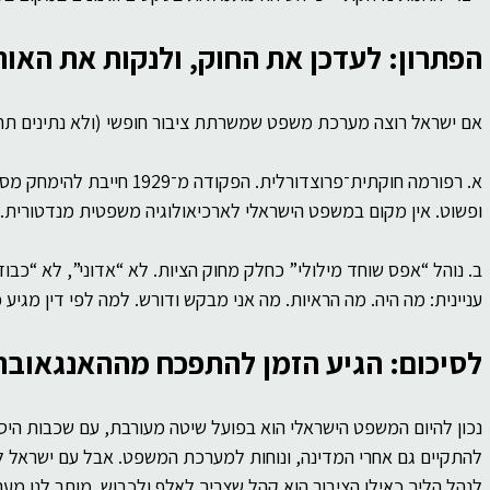
הפתרון: לעדכן את החוק, ולנקות את האור
אם ישראל רוצה מערכת משפט שמשרתת ציבור חופשי (ולא נתינים תחת
א. רפורמה חוקתית־פרוצדורלית. ה
ופשוט. אין מקום במשפט הישראלי לארכיאולוגיה משפטית מנדטורית.
ב. נוהל “אפס שוחד מילולי” כחלק מחוק הציות. לא “אדוני”, לא “כבודו
עניינית: מה היה. מה הראיות. מה אני מבקש ודורש. למה לפי דין מגיע כך
לסיכום: הגיע הזמן להתפכח מההאנגאובר 
נכון להיום המשפט הישראלי הוא בפועל שיטה מעורבת, עם שכבות היסט
להתקיים גם אחרי המדינה, ונוחות למערכת המשפט. אבל עם ישראל ל
לנהל הליך כאילו הציבור הוא קהל שצריך לאלף ולכבוש. מותר לנו מערכ