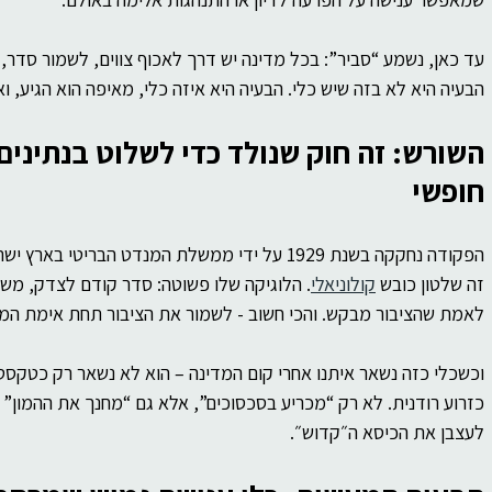
של
ברסלב
פוליטיקה
פילוסופיה
עד כאן, נשמע “סביר”: בכל מדינה יש דרך לאכוף צווים, לשמור סדר, 
ות
הבעיה היא לא בזה שיש כלי. הבעיה היא איזה כלי, מאיפה הוא הגיע, ואי
השורש: זה חוק שנולד כדי לשלוט בנתינים 
חופשי
הפקודה נחקקה בשנת 1929 על ידי ממשלת המנדט הברי
זה שלטון כובש 
קולוניאלי
. הלוגיקה שלו פשוטה: סדר קודם לצדק, מש
לאמת שהציבור מבקש. והכי חשוב - לשמור את הציבור תחת אימת המג
וכשכלי כזה נשאר איתנו אחרי קום המדינה – הוא לא נשאר רק כטקסט
כזרוע רודנית. לא רק “מכריע בסכסוכים”, אלא גם “מחנך את ההמון” א
לעצבן את הכיסא ה״קדוש״.