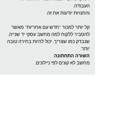
העבודה.
והחנויות יודעות את זה.
קל יותר למכור “חדש עם אחריות” מאשר 
להסביר ללקוח למה מחשב עסקי יד שנייה, 
שנבדק כמו שצריך, יכול להיות בחירה טובה 
יותר.
השורה התחתונה
מחשב לא קונים לפי ניילונים.
מחשב קונים לפי התאמה, איכות, מפרט, 
אמינות ומצב בפועל.
לפעמים מחשב חדש בסיסי הוא הבחירה 
הנכונה.
אבל בהרבה מקרים, במיוחד לעבודה 
משרדית, גלישה, תוכנות עסקיות, לימודים, 
הנהלת חשבונות, הדפסות, מיילים וניהול 