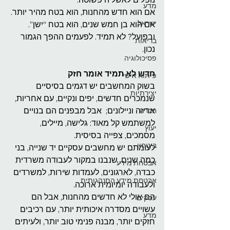
מדע
אם הוא חדש מהחנות, הוא בטח מהיר יותר.
ישראל
אם הוא בן חמש שנים, הוא בטח “ישן”.
ובפועל? לא תמיד. לפעמים ההפך הגמור 
בריאות
נכון.
פסיכולוגיה
חדש לא תמיד אומר חזק
פיתוח אישי
בשוק המחשבים יש דגמים בסיסיים 
יצירתיות
שנמכרים חדשים, יפים ונקיים, עם אחריות, 
אריזה וניילונים;  אבל מבפנים הם בנויים 
חברה
למשתמש קל מאוד: גלישה, מיילים, 
יעוץ
מסמכים, צפייה בסיסית.
ביטחון
לעומתם יש מחשבים עסקיים יד שנייה, בני 
כמה שנים, שנבנו במקור לעבודה משרדית 
אבטחת מידע
כבדה, לארגונים, לעמדות שירות, למשרדים 
אבטחת מידע התנהגותית
ולעבודה יומיומית ארוכה.
הם אולי לא חדשים מהחנות, אבל הם 
עסקים
עשויים מסדרה איכותית יותר, עם רכיבים 
מדע
חזקים יותר, מבנה פנימי טוב יותר, ולעיתים 