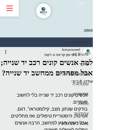
בס״ד
פוסט
All Posts
binyxisrael
All Posts
4 ביוני
זמן קריאה 4 דקות
למה אנשים קונים רכב יד שנייה;
סייבר
אבל מפחדים ממחשב יד שנייה?
פילוסופיה ורוחניות
עודכן:
8 ביוני
טכנולוגיה
מחשבים
אנשים קונים רכב יד שנייה בלי לחשוב 
פעמיים.
כלכלה
בודקים שנתון, מצב, קילומטראז׳, דגם, 
עתידנות
אמינות, היסטוריית טיפולים; ואז מחליטים.
אבל כשזה מגיע למחשב, הרבה אנשים 
מולטידיסציפלינרי
נופלים לאשליה פשוטה: