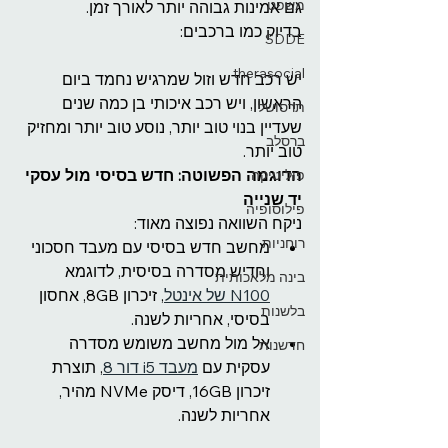
משפט
גם אמינות גבוהה יותר לאורך זמן.
בדיוק כמו ברכבים:
SDDE
therasocial
יש רכב חדש וזול שמרגיש נחמד ביום 
הראשון, ויש רכב איכותי בן כמה שנים 
תרסושל
שעדיין בנוי טוב יותר, נוסע טוב יותר ומחזיק 
ברסלב
טוב יותר.
הדוגמה הפשוטה: חדש בסיסי מול עסקי 
פוליטיקה
יד שנייה
פילוסופיה
ניקח השוואה נפוצה מאוד:
רוחניות
מחשב חדש בסיסי עם מעבד חסכוני 
וחדיש מסדרה בסיסית, לדוגמא 
בינה מלאכותית
N100 של אינטל
, זיכרון 8GB, אחסון 
בלשנות
בסיסי, אחריות לשנה.
אל מול מחשב משומש מסדרה 
חדשנות
עסקית עם 
מעבד i5 דור 8
, תוצרת 
זיכרון 16GB, דיסק NVMe מהיר, 
אחריות לשנה.