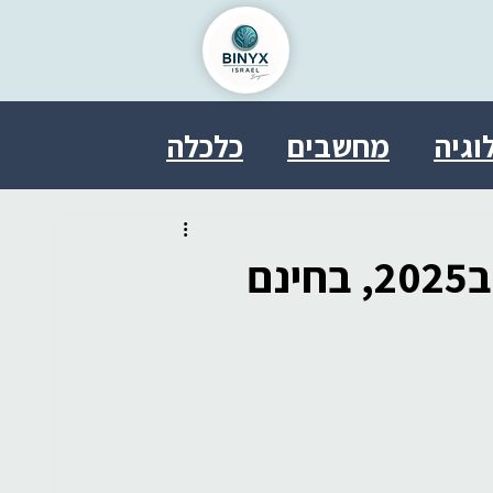
וגיה
מחשבים
כלכלה
ל
בריאות
פסיכולוגיה
ם
טחון
אבטחת מידע
משפט
SDDE
therasocial