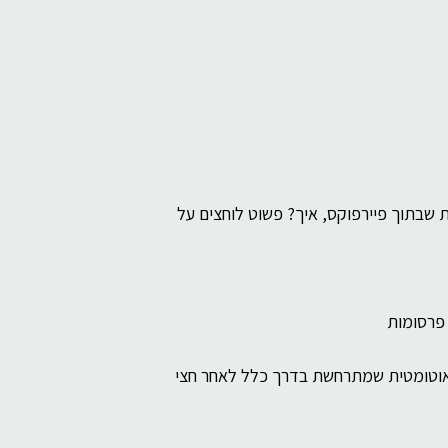
רוחניות
בינה מלאכותית
כנסים לחנות האפליקציות שבתוך פיירפוקס, איך? פשוט לוחצים על 
ללא העצירה האוטומטית שמתרחשת בדרך כלל לאחר חצי 