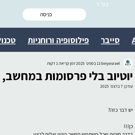
בס״ד
כניסה
סייבר
פילוסופיה ורוחניות
טכנול
ות
מולטידיסציפלינרי
מדע
ישרא
binyxisrael
11 בספט׳ 2025
זמן קריאה 1 דקות
יוטיוב בלי פרסומות במחשב, ב2025, בחינ
 אישי
יצירתיות
חברה
יעוץ
בי
עודכן:
7 בדצמ׳ 2025
יש דבר כזה?
ת מידע התנהגותית
עסקים
מדע
כן!!!
בדרך חוקית שכל משתמש מחשב בינוני יצליח לבצע.