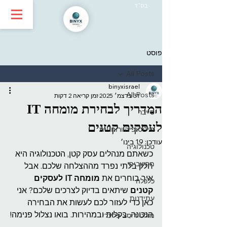
בס״ד
פוסט
All Posts
binyxisrael
All Posts
31 בדצמ׳ 2025
זמן קריאה 2 דקות
המדריך לבחירת מומחה IT
סייבר
לעסקים קטנים
פילוסופיה ורוחניות
עודכן:
19 בינו׳
טכנולוגיה
כשאתם מנהלים עסק קטן, הטכנולוגיה היא 
מחשבים
חלק בלתי נפרד מההצלחה שלכם. אבל 
איך בוחרים את 
מומחה IT לעסקים 
כלכלה
קטנים
 שיתאים בדיוק לצרכים שלכם? אני 
עתידנות
כאן כדי לעזור לכם לעשות את הבחירה 
הנכונה, בקלות ובמהירות. בואו נצלול פנימה!
מולטידיסציפלינרי