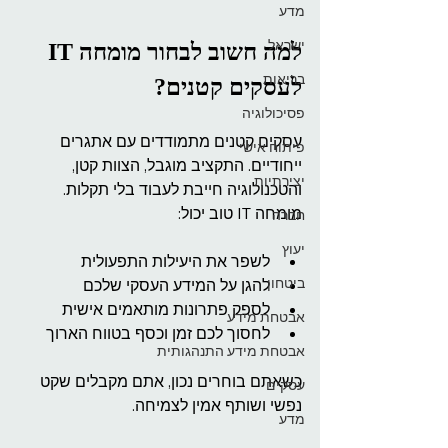
מדע
ישראל
למה חשוב לבחור מומחה IT 
בריאות
לעסקים קטנים?
פסיכולוגיה
עסקים קטנים מתמודדים עם אתגרים 
פיתוח אישי
ייחודיים. התקציב מוגבל, הצוות קטן, 
יצירתיות
והטכנולוגיה חייבת לעבוד בלי תקלות. 
מומחה IT טוב יכול:
חברה
יעוץ
לשפר את היעילות התפעולית
ביטחון
להגן על המידע העסקי שלכם
לספק פתרונות מותאמים אישית
אבטחת מידע
לחסוך לכם זמן וכסף בטווח הארוך
אבטחת מידע התנהגותית
כשאתם בוחרים נכון, אתם מקבלים שקט 
עסקים
נפשי ושותף אמין לצמיחה.
מדע