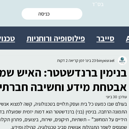
בס״ד
כניסה
סייבר
פילוסופיה ורוחניות
טכנול
ות
מולטידיסציפלינרי
מדע
ישרא
binyxisrael
23 בינו׳
זמן קריאה 2 דקות
בנימין ברנדשטטר: האיש שמח
 אישי
יצירתיות
חברה
יעוץ
בי
אבטחת מידע וחשיבה חברתי
עודכן:
30 ביוני
בעולם שבו כמעט כל בית ועסק תלויים בטכנולוגיה, קשה למצוא אנשי
ת מידע התנהגותית
עסקים
מדע
התמונה הרחבה. בנימין (בני) ברנדשטטר הוא דמות יזמית שפועלת בד
הידיים על המחשב” – תשתיות, תיקונים, שירות, ביצועים, פתרון תקלות 
שמנסים לשפר התנהלות אנושית סביב טכנולוגיה, קהילה ומידע.