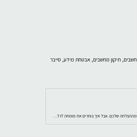
חשבים, תיקון מחשבים, אבטחת מידע, סייבר 
כשאתם מנהלים עסק קטן, הטכנולוגיה היא חלק בלתי נפרד מההצלחה שלכם. אבל איך בוחרים את מומחה IT לעסקים קטנים שיתאים בדיוק לצרכים שלכם? אני כאן כדי לעזור לכם לעשות את הבחירה הנכונה, בקלות ובמהירות. בואו נצלול פנימה!למה חשוב לבחור מומחה IT לעסקים קטנים?עסקים קטנים מתמודדים עם אתגרים ייחודיים. התקציב מוגבל, הצוות קטן, והטכנולוגיה חייבת לעבוד בלי תקלות. מומחה IT טוב יכול: • לשפר את היעילות התפעולית • להגן על המידע העסקי שלכם • לספק פתרונות מותאמים אישית • לחסוך לכם זמן וכסף בטווח הארוך כשאתם בוחרים נכ