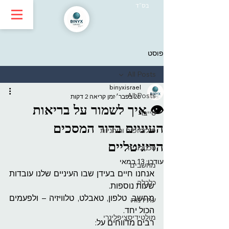
בס״ד
פוסט
All Posts
binyxisrael
All Posts
26 בפבר׳
זמן קריאה 2 דקות
👁️ איך לשמור על בריאות
סייבר
העיניים בדור המסכים
פילוסופיה ורוחניות
הדיגיטליים
טכנולוגיה
עודכן:
13 במאי
מחשבים
אנחנו חיים בעידן שבו העיניים שלנו עובדות 
כלכלה
שעות נוספות.
מחשב, טלפון, טאבלט, טלוויזיה – ולפעמים 
עתידנות
הכול יחד.
מולטידיסציפלינרי
רבים מדווחים על: