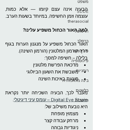
משפט
הבעיה אינה עצם קיומו — אלא כמות, 
SDDE
עוצמה וזמן החשיפה, במיוחד בשעות הערב.
therasocial
למה האור הכחול משפיע עלינו?
תרסושל
ברסלב
האור הכחול משפיע על מנגנון הערות בגוף 
דרך הורמון המלטונין (הורמון השינה).
פוליטיקה
בלילה – חשיפה למסך:
פילוסופיה
מדכאת הפרשת מלטונין
רוחניות
משבשת את השעון הביולוגי
פוגעת באיכות השינה
בינה מלאכותית
בלשנות
מעבר לכך, הבעיה השכיחה יותר נקראת 
Digital Eye Strain – עומס עיני דיגיטלי
.
חדשנות
היא נובעת משילוב של:
מצמוץ מופחת
מרחק עבודה קצר
ניגודיות גבוהה