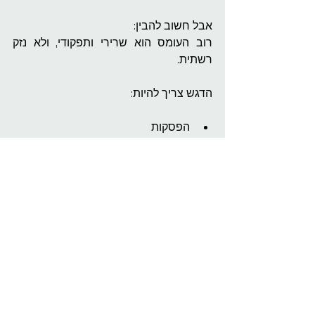
אבל חשוב להבין:
רוב העומס הוא שרירי ותפקודי, ולא נזק 
רשתית.
הדגש צריך להיות:
הפסקות
תאורה נכונה
מרחק עבודה
שינה איכותית
סיכום:
✔ ביום – אין בעיה עם אור כחול
✔ בלילה – לצמצם חשיפה
✔ לא לעבוד בחושך מוחלט
✔ להפעיל Night Mode
✔ לקחת הפסקות