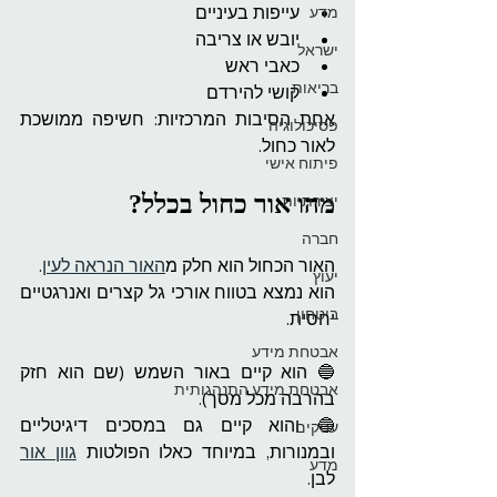
עייפות בעיניים
מדע
יובש או צריבה
ישראל
כאבי ראש
בריאות
קושי להירדם
אחת הסיבות המרכזיות: חשיפה ממושכת 
פסיכולוגיה
לאור כחול.
פיתוח אישי
מהו אור כחול בכלל?
יצירתיות
חברה
האור הכחול הוא חלק מ
האור הנראה לעין
.
יעוץ
הוא נמצא בטווח אורכי גל קצרים ואנרגטיים 
ביטחון
יחסית.
אבטחת מידע
🔵 הוא קיים באור השמש (שם הוא חזק 
אבטחת מידע התנהגותית
בהרבה מכל מסך).
🔵 והוא קיים גם במסכים דיגיטליים 
עסקים
ובמנורות, במיוחד כאלו הפולטות 
גוון אור
מדע
לבן.