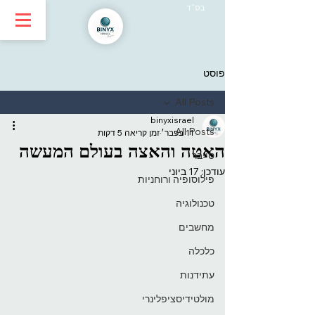
בס״ד
פוסט
All Posts
binyxisrael
All Posts
11 בפבר׳
זמן קריאה 5 דקות
האטה והאצה בעולם המעשה
סייבר
עודכן:
17 ביוני
פילוסופיה ורוחניות
טכנולוגיה
מחשבים
כלכלה
עתידנות
מולטידיסציפלינרי