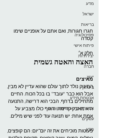
מדע
ישראל
בריאות
חגרו חגורות, ואם אתם על אופניים שימו 
פסיכולוגיה
קסדה
פיתוח אישי
חלק א׳
יצירתיות
האצה והאטה גשמית
חברה
יעוץ
מאיצים
התינוק נולד לתוך עולם שהוא עדיין לא מבין, 
ביטחון
אבל הוא כבר “עובד” בו בכל הכוח. החיים 
אבטחת מידע
מתחילים בדחף. הבכי הוא דרישה, התנועה 
אבטחת מידע התנהגותית
היא מאבק קדימה, והגוף כולו מצביע על 
אמת אחת: יש תנועה עוד לפני שיש מילים.
עסקים
מדע
פעוטות מוכיחים את זה יום־יום: הם קופצים, 