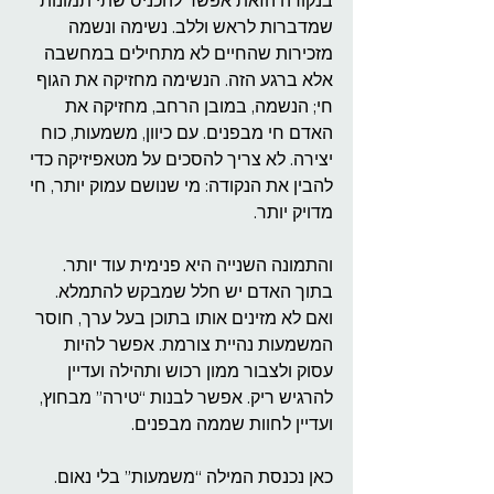
בנקודה הזאת אפשר להכניס שתי תמונות 
שמדברות לראש וללב. נשימה ונשמה 
מזכירות שהחיים לא מתחילים במחשבה 
אלא ברגע הזה. הנשימה מחזיקה את הגוף 
חי; הנשמה, במובן הרחב, מחזיקה את 
האדם חי מבפנים. עם כיוון, משמעות, כוח 
יצירה. לא צריך להסכים על מטאפיזיקה כדי 
להבין את הנקודה: מי שנושם עמוק יותר, חי 
מדויק יותר.
והתמונה השנייה היא פנימית עוד יותר. 
בתוך האדם יש חלל שמבקש להתמלא. 
ואם לא מזינים אותו בתוכן בעל ערך, חוסר 
המשמעות נהיית צורמת. אפשר להיות 
עסוק ולצבור ממון רכוש ותהילה ועדיין 
להרגיש ריק. אפשר לבנות “טירה” מבחוץ, 
ועדיין לחוות שממה מבפנים.
כאן נכנסת המילה “משמעות” בלי נאום. 