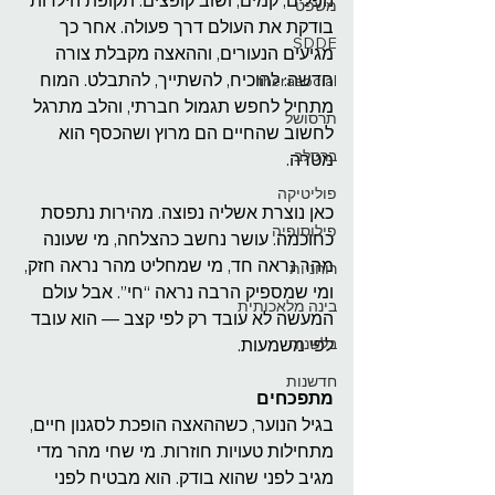
נופלים, קמים, ושוב קופצים. תקופת הילדות 
משפט
בודקת את העולם דרך פעולה. אחר כך 
SDDE
מגיעים הנעורים, וההאצה מקבלת צורה 
חדשה: להוכיח, להשתייך, להתבלט. המוח 
therasocial
מתחיל לחפש תגמול חברתי, והלב מתרגל 
תרסושל
לחשוב שהחיים הם מרוץ ושהכסף הוא 
ברסלב
מטרה.
פוליטיקה
כאן נוצרת אשליה נפוצה. מהירות נתפסת 
פילוסופיה
כחוכמה. עושר נחשב כהצלחה, מי שעונה 
מהר נראה חד, מי שמחליט מהר נראה חזק, 
רוחניות
ומי שמספיק הרבה נראה “חי”. אבל עולם 
בינה מלאכותית
המעשה לא עובד רק לפי קצב — הוא עובד 
בלשנות
לפי משמעות.
חדשנות
מתפכחים
בגיל הנוער, כשההאצה הופכת לסגנון חיים, 
מתחילות טעויות חוזרות. מי שחי מהר מדי 
מגיב לפני שהוא בודק. הוא מבטיח לפני 