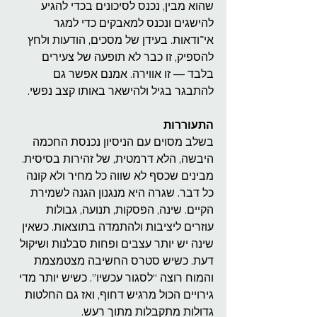
שהוא מבין, נכנס לסיכונים בכדי להגיע 
להישגים ונכנס למאבקים כדי למגר 
אי־ודאות. בעידן של מסכים, הודעות ולחץ 
להספיק, זו כבר לא תופעה של צעירים 
בלבד — זו אווירה. אמנם אפשר גם 
להתבגר בגיל ולהישאר באותו קצב נפשי.
התעוררות
בשלב מסוים עם הניסיון נכנסת החכמה 
היבשה, הלא דרמטית, של זהירות בסיסית. 
מבינים שכסף לא שווה כל מחיר ולא קונה 
כל דבר. שגרה היא מנגנון הגנה לשמירת 
הקיים. שינה, הפסקות, תנועה, גבולות 
עוזרים ליציבות ולהתמדה בתוצאות. כשאין 
שינה יש יותר עצבים ופחות סבלנות ושיקול 
דעת. כשיש סטרס החשיבה מצטמצמת 
והמוח רוצה “לסגור עכשיו”. כשיש יותר מדי 
גירויים הכול מרגיש דחוף, ואז גם החלטות 
גדולות מתקבלות מתוך רעש.