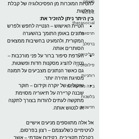
משפט
להטיות המוכרות מן הפסיכולוגיה של קבלת 
החלטות.
SDDE
בין היתר ניתן להזכיר את:
therasocial
הטיית האישוש – הנטייה לחפש ולפרש 
נתונים באופן התומך בהשערה 
תרסושל
המקורית, ולהמעיט בחשיבות ממצאים 
ברסלב
הסותרים אותה.
פוליטיקה
העדפת סיפור ברור על פני מורכבות – 
נטייה להציג מסקנות חדות ופשוטות, 
פילוסופיה
גם כאשר הנתונים מצביעים על תמונה 
רוחניות
מסויגת וזהירה יותר.
שיקולים של יוקרה וקידום – חוקר 
בינה מלאכותית
שבנה קריירה על תיאוריה מסוימת 
בלשנות
מתקשה לעתים להודות בצורך לתקנה 
חדשנות
או לנטוש אותה.
אל אלה מתווספים מניעים אישיים 
לגיטימיים כשלעצמם – רצון בפרסום, 
בקבלת תקציבים, בקידום אקדמי – אשר 