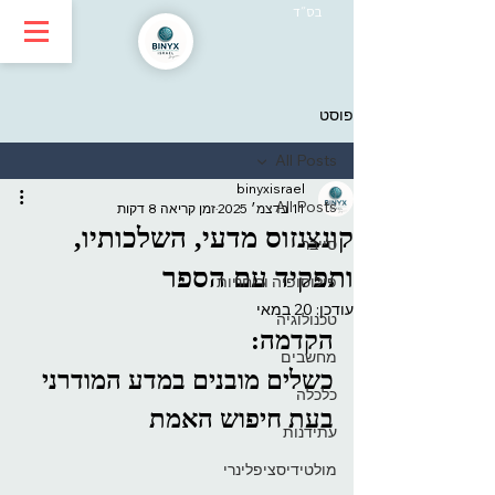
בס״ד
פוסט
All Posts
binyxisrael
All Posts
11 בדצמ׳ 2025
זמן קריאה 8 דקות
קונצנזוס מדעי, השלכותיו,
סייבר
ותפקיד עם הספר
פילוסופיה ורוחניות
עודכן:
20 במאי
טכנולוגיה
הקדמה
: 
מחשבים
כשלים מובנים במדע המודרני 
כלכלה
בעת חיפוש האמת
עתידנות
מולטידיסציפלינרי