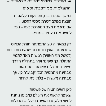
4. מודלים דטרמיניסטיים קלאסיים – 
התעלמות ממורכבות וכאוס
במשך שנים רבות, הפיזיקה הקלאסית 
הוצגה כעולם דטרמיניסטי לחלוטין:
אם נדע את מצב המערכת כעת – נוכל 
לחשב את העתיד במדויק.
רק במאה ה־20 התפתחה תורת הכאוס 
שהראתה באופן חד וברור שמערכות רבות 
(למשל מזג האוויר) רגישות מאד לתנאי 
התחלה, כך ששינוי זעיר בתחילת הדרך 
מייצר התפצלות עצומה בהתנהגות. 
מבחינה מתמטית הכל “קבוע־חוק”, אך 
מבחינה מעשית – בלתי ניתן לחיזוי.
כאן רואים הטיה של פשטות:
שאיפה לראות את העולם כמכונה ניתנת 
לחיזוי מלא, גם כאשר בפועל יש מגבלות 