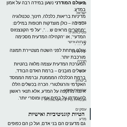
העולם המודרני
 נשען במידה רבה על אמון 
מדע
במדע.
ישראל
מדיניות בריאות, כלכלה, חינוך, טכנולוגיה 
בריאות
וסביבה – כולן מוצדקות תכופות במילים:
“מחקרים מראים ש…”, “על פי הקונצנזוס 
פסיכולוגיה
המדעי”, או “הקהילה המדעית מסכימה 
פיתוח אישי
כי…”.
אולם מתחת לפני השטח מצטיירת תמונה 
יצירתיות
מורכבת יותר.
חברה
המערכת המדעית עצמה מלוּוה בהטיות 
וכשלים מובְנים – ברמת האדם הבודד, 
יעוץ
ברמת הכלכלה המממנת, וברמת הממסד 
ביטחון
האקדמי והרגולטורי. הכרה בכשלים הללו 
אבטחת מידע
איננה מתקפה על המדע, אלא תנאי ראשון 
להעמדתו על בסיס אמין ומוסרי יותר.
אבטחת מידע התנהגותית
עסקים
הטיות קוגניטיביות ואישיות
מדע
גם מדענים הם בני אדם, ועל כן הם כפופים 