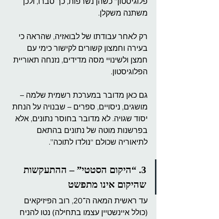
פלוגיסטון” כשהן נשרפות, כך סברו, ולכן 
משתנה משקלן.
רק לאחר עבודתו של לבואזיה, שהראה כי 
בעירה וחמצון קשורים לקישור כימי עם 
חמצן ולשינויי מסה מדידים, נזנחה תאוריית 
הפלוגיסטון.
גם כאן מדובר במערכת רשמית שלמה – 
מושגים, ניסויים, ספרים – שבנויה על הנחת 
יסוד שגויה. לא מדובר בחוסר נתונים, אלא 
בפרשנות מוטה של נתונים בהתאם 
לתיאוריה שכולם “נולדו לתוכה”.
3. “היקום הסטטי” – ההתעקשות 
שהיקום אינו מתפשט
עד ראשית המאה ה־20, רוב הפיזיקאים 
(כולל איינשטיין עצמו בתחילה) נטו להניח 