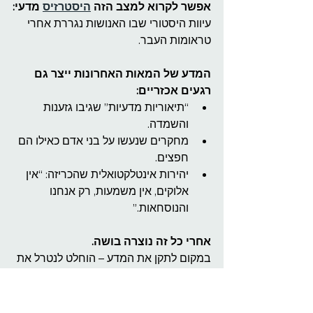
אפשר לקרוא למצב הזה 
היסטרזיס
 מדעי:
עיוות היסטורי שבו האנושות נגררת אחרי 
טראומות העבר.
המדע של המאות האחרונות ייצר גם 
רגעים אכזריים:
“תיאוריות מדעיות” שגיבו גזענות 
והשמדה.
מחקרים שנעשו על בני אדם כאילו הם 
חפצים.
יהירות אינטלקטואלית שהכריזה: “אין 
אלוקים, אין משמעות, רק אנחנו 
והנוסחאות.”
אחרי כל זה נוצרה בושה.
במקום לתקן את המדע – הוחלט לנטרל את 
השאיפה לאמת אחת מחייבת.
נולדה גישה פחדנית: