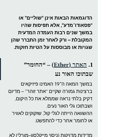
הדוגמאות הבאות אינן “שוליים” או 
“פסאודו־מדע”, אלא תפיסות שהיו 
במשך שנים רבות העמדה המדעית 
המקובלת – ורק לאחר זמן התברר שהן 
שגויות או מבוססות על הטיות חזקות.
1. 
האתר (Ether)
 – “החומר” 
שבתוכו האור נע
במשך המאה ה־19 האמינו פיזיקאים 
ברצינות גמורה שקיים “אתר זוהר” – מדיום 
דקיק בלתי נראה שממלא את כל היקום, 
ושבתוכו גלי האור נעים.
ההשוואה הייתה לגלי קול, שזקוקים לאוויר 
או לחומר אחר כדי להתפשט.
מדידות מדויקות (ניסוי מייקלסון–מורלי) לא 