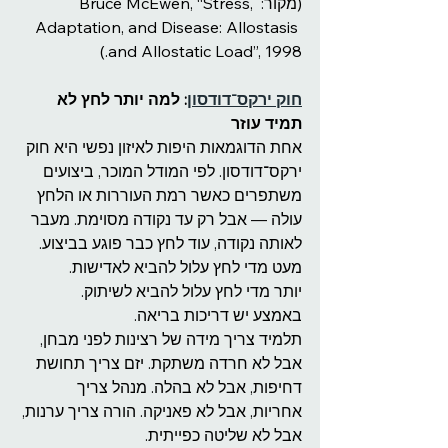
(מקור: Bruce McEwen, “Stress, 
Adaptation, and Disease: Allostasis 
and Allostatic Load”, 1998.)
חוק ירקס־דודסון
: למה יותר לחץ לא 
תמיד עוזר
אחת הדוגמאות היפות לאיזון נפשי היא חוק 
ירקס־דודסון. לפי המודל המוכר, ביצועים 
משתפרים כאשר רמת העוררות או הלחץ 
עולה — אבל רק עד נקודה מסוימת. מעבר 
לאותה נקודה, עוד לחץ כבר פוגע בביצוע.
מעט מדי לחץ עלול להביא לאדישות.
יותר מדי לחץ עלול להביא לשיתוק.
באמצע יש דריכות בריאה.
תלמיד צריך מידה של רצינות לפני מבחן, 
אבל לא חרדה משתקת. יזם צריך תחושת 
דחיפות, אבל לא בהלה. מנהל צריך 
אחריות, אבל לא פאניקה. הורה צריך ערנות, 
אבל לא שליטה כפייתית.