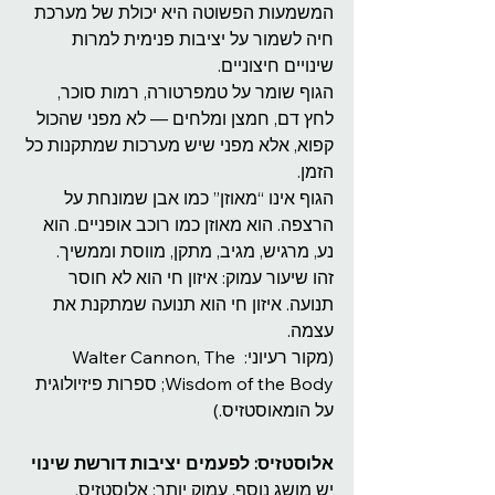
המשמעות הפשוטה היא יכולת של מערכת 
חיה לשמור על יציבות פנימית למרות 
שינויים חיצוניים.
הגוף שומר על טמפרטורה, רמות סוכר, 
לחץ דם, חמצן ומלחים — לא מפני שהכול 
קפוא, אלא מפני שיש מערכות שמתקנות כל 
הזמן.
הגוף אינו “מאוזן” כמו אבן שמונחת על 
הרצפה. הוא מאוזן כמו רוכב אופניים. הוא 
נע, מרגיש, מגיב, מתקן, מווסת וממשיך.
זהו שיעור עמוק: איזון חי הוא לא חוסר 
תנועה. איזון חי הוא תנועה שמתקנת את 
עצמה.
(מקור רעיוני: Walter Cannon, The 
Wisdom of the Body; ספרות פיזיולוגית 
על הומאוסטזיס.)
אלוסטזיס: לפעמים יציבות דורשת שינוי
יש מושג נוסף, עמוק יותר: אלוסטזיס.