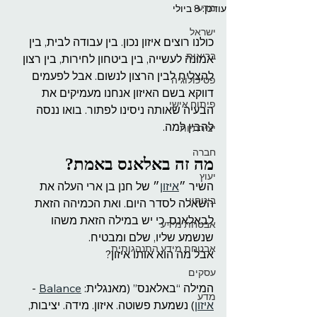
מדע
עודכן:
8 ביולי
ישראל
כולנו רוצים איזון נכון. בין עבודה לבית, בין 
בריאות
אמונה לעשייה, בין ביטחון לחירות, בין רצון 
להצליח לבין הרצון לנשום. אבל לפעמים 
פסיכולוגיה
דווקא בשם האיזון אנחנו מעמיקים את 
פיתוח אישי
הבעיה שאותה ניסינו לפתור. בואו ננסה 
להבין למה.
יצירתיות
חברה
מה זה באלאנס באמת?
יעוץ
השיר ״
איזון
״ של חנן בן ארי העלה את 
ביטחון
השאלה לסדר היום. ואת הכמיהה הזאת 
לבאלאנס, כי יש במילה הזאת משהו 
אבטחת מידע
שנשמע שליו, שלם ומבטיח.
אבטחת מידע התנהגותית
אבל מה הוא אותו איזון?
עסקים
המילה “באלאנס” (מאנגלית: 
Balance
 - 
מדע
איזון
) נשמעת פשוטה. איזון. מידה. יציבות, 