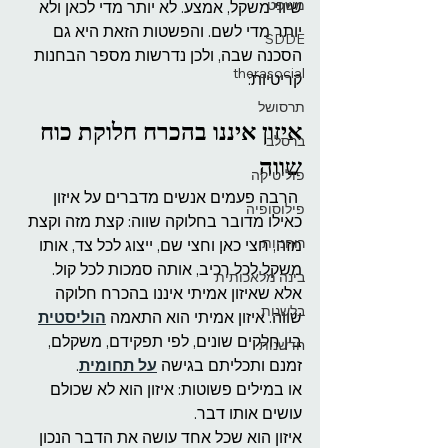
משפט
שיווי משקל, אמצע. לא יותר מדי לכאן ולא 
יותר מדי לשם. והפשטות הזאת היא גם 
SDDE
הסכנה שבה, ולכן נדרשות מספר הבחנות 
therasocial
קריטיות:
תרסושל
איזון איננו בהכרח חלוקת כוח 
ברסלב
שווה
פוליטיקה
 הרבה פעמים אנשים מדברים על איזון 
פילוסופיה
כאילו מדובר בחלוקה שווה: קצת מזה וקצת 
רוחניות
מזה, חצי כאן וחצי שם, ייצוג לכל צד, אותו 
משקל לכל רכיב, אותה סמכות לכל קול. 
בינה מלאכותית
אלא שאיזון אמיתי איננו בהכרח חלוקה 
בלשנות
שווה. איזון אמיתי הוא התאמה 
הוליסטית
בין חלקים שונים, לפי תפקידם, משקלם, 
חדשנות
זמנם ותכליתם בגישה 
על תחומית
.
או במילים פשוטות: איזון הוא לא שכולם 
עושים אותו דבר.
איזון הוא שכל אחד עושה את הדבר הנכון 