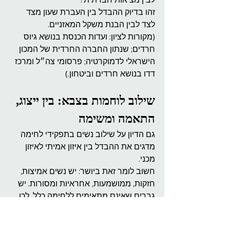
זהו בדיוק ההבדל בין העברת שעון מצד 
לצד לבין הבנת משקל המאזניים.
(מקורות לציון: ועדות הכנסת בנושא גיוס 
חרדים; שנתון החברה החרדית של המכון 
הישראלי לדמוקרטיה; פרסומי צה״ל ומרכז 
דדו בנושא חרדים וביטחון.)
שילוב לוחמות בצבא: בין ייצוג, 
התאמה ומשימה
גם הדיון על שילוב נשים בתפקידי לחימה 
מדגים את ההבדל בין איזון אמיתי לאיזון 
מכני.
חשוב לומר זאת ביושר: יש נשים אמיצות, 
חזקות, ממושמעות, אחראיות ומסורות. יש 
גברים שאינם מתאימים ללחימה כלל. לכן 
נקודת הפתיחה המאוזנת אינה “נשים לא” 
או “נשים כן”, אלא שאלה מקצועית יותר: