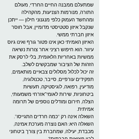
שמתעלם ממבנה החיים החרדי, מעולם 
התורה, מנורמות הצניעות, מהקהילה 
ומהחשד העמוק כלפי מנגנוני חילון — ייתכן 
שנקבל איזון סטטיסטי מדומיין, אבל חוסר 
איזון חברתי ממשי.
האיזון האמיתי כאן אינו פטור גורף ואינו גיוס 
עיוור. הוא חיפוש רציני אחר צורות נשיאה 
ממשיות באחריות הלאומית, בלי לרסק את 
הזהות של הציבור שמבקשים לשלב.
זה יכול לכלול מסלולים צבאיים מותאמים, 
תפקידים עורפיים, סייבר, טכנולוגיה, 
מודיעין, רפואה, לוגיסטיקה, תעשיות 
ביטחוניות, שירות לאומי־אזרחי משמעותי, 
הצלה, חירום ומודלים נוספים של תרומה 
אמיתית.
השאלה אינה רק “כמה חרדים התגייסו”.
השאלה היא: האם נוצרה מערכת אמינה, 
מכבדת, יעילה, שמחברת בין צורך ביטחוני 
לבין מציאות חברתית?