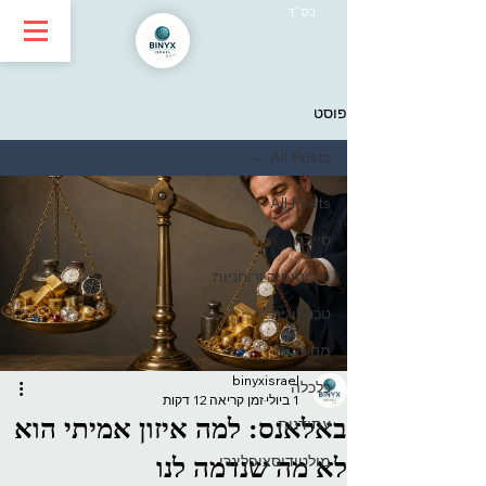
בס״ד
פוסט
All Posts
All Posts
סייבר
פילוסופיה ורוחניות
טכנולוגיה
מחשבים
binyxisrael
כלכלה
1 ביולי
זמן קריאה 12 דקות
באלאנס: למה איזון אמיתי הוא
עתידנות
מולטידיסציפלינרי
לא מה שנדמה לנו