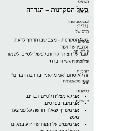
משפט
כשל הסקרנות – הגדרה
SDDE
therasocial
נגדיר:
תרסושל
כשל הסקרנות – מצב שבו הדחף לדעת 
ברסלב
ולהבין עוד ועוד
פוליטיקה
גובר על הצורך לחיות, לפעול, לסיים, לשמור 
על איזון רגשי וחברתי.
פילוסופיה
רוחניות
זה לא סתם “אני מתעניין בהרבה דברים”.
בינה מלאכותית
זה:
בלשנות
אני לא מצליח לסיים דברים.
חדשנות
אני נאבד בפרטים.
אני מעדיף שאלה חדשה על פני צעד 
מעשי.
אני מעמיס על המוח עוד ידע במקום 