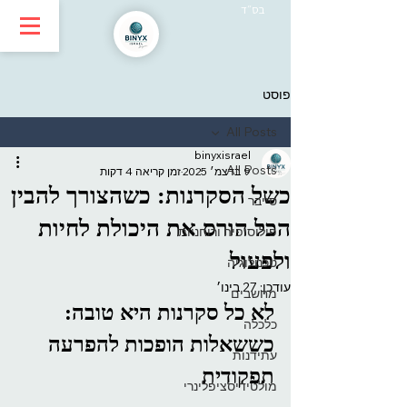
בס״ד
פוסט
All Posts
binyxisrael
All Posts
9 בדצמ׳ 2025
זמן קריאה 4 דקות
כשל הסקרנות: כשהצורך להבין
סייבר
הכל הורס את היכולת לחיות
פילוסופיה ורוחניות
ולפעול
טכנולוגיה
עודכן:
27 בינו׳
מחשבים
לא כל סקרנות היא טובה: 
כלכלה
כששאלות הופכות להפרעה 
עתידנות
תפקודית
מולטידיסציפלינרי