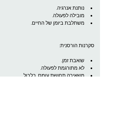
נותנת אנרגיה.
מובילה לפעולה.
משתלבת ביומן של החיים.
סקרנות הורסנית:
שואבת זמן.
לא מתורגמת לפעולה.
משאירה תחושת עומס, בלבול, 
תקיעות.
ג. לקבוע לעצמך “זמן סקרנות” ו“זמן 
ביצוע”
ממש ככה:
יש שעות ביום/בשבוע שמותר 