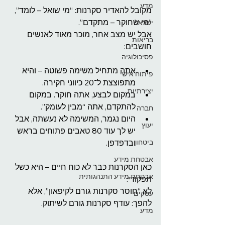
מדע
מקובל להאדיר סקרנות: “מי שואל – לומד”, 
“מי שחוקר – מתקדם”.
ישראל
אבל יש מצב אחר, מוכר מאוד לאנשים 
בריאות
חושבים:
פסיכולוגיה
אתה מתחיל משימה פשוטה – והיא 
פיתוח אישי
מתפוצצת ל־20 כיווני חקירה.
יצירתיות
במקום לבצע, אתה חוקר. במקום 
להתקדם, אתה “מבין לעומק”.
חברה
היום נגמר, המשימה לא נעשתה, אבל 
יעוץ
יש לך עוד 80 טאבים פתוחים בראש 
ביטחון
ובדפדפן.
אבטחת מידע
כאן הסקרנות כבר לא כוח חיים – היא כשל 
אבטחת מידע התנהגותית
תפקודי.
לא “חוסר סקרנות גורם לקיפאון”, אלא 
עסקים
להפך: עודף סקרנות גורם לשיתוק.
מדע